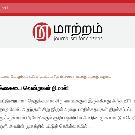
rch
,
கலை
,
கொழும்பு
,
சங்கீதம்
,
தமிழ்
,
மனித உரிமைகள்
,
வடக்கு-கிழக்கு
,
வறுமை
க்கையை வென்றவன் நிமால்!
| கட்டுரையாளர் நெருக்கமான சிறு வளவுக்குள் இருக்கிறது அந்த வீடு. வ
ோடு வேலி. அதற்குள் சிறு இருள் அறை. பாதிக்கதவுகள் திறக்கப்பட்ட
ுக்குள்ளால் பிரவேசிக்கும் சூரிய ஒளியில் அவரின் முகம் மட்டும் தெர
் ஒளி அவரின் முகத்தில் பட்டுத் தெரிக்கையில்…