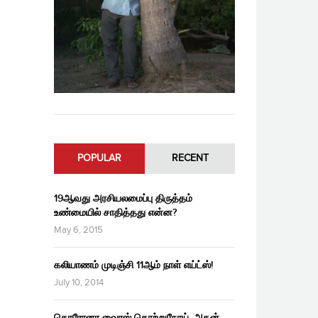
POPULAR
RECENT
19ஆவது அரசியலமைப்பு திருத்தம்
உண்மையில் சாதித்தது என்ன?
May 6, 2015
கலியாணம் முடிஞ்சி 11ஆம் நாள் எய்ட்ஸ்!
July 10, 2014
கொரோனா வைரஸ் தொற்றுநோய், அதன்