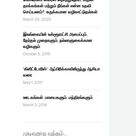
தாக்கங்கள் மற்றும் நீங்கள் என்ன உதவி
செய்யலாம்?: சுருக்கமான வழிகாட்டுதல்கள்
March 25, 2020
இலங்கையின் உள்ளூராட்சி அமைப்பும்,
தேர்தல் முறைகளும், நல்லாளுகைக்கான
வழிகளும்
October 5, 2015
‘கிளிட்டோரிஸ்’: ஆப்பிரிக்காவிலிருந்து ஆசியா
வரை
May 1, 2017
ஊடகங்கள்: மாயைகளும், மந்திரங்களும்
March 3, 2014
முடிவுறாத யுத்தம்…