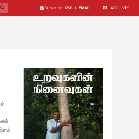
Subscribe:
RSS
|
EMAIL
ARCHIVES
ம்.
ு
்கள்
 இனம்