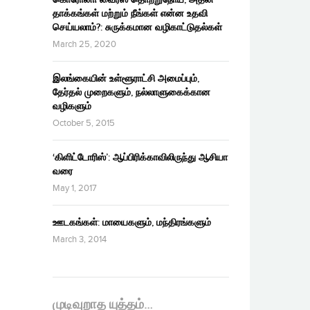
தாக்கங்கள் மற்றும் நீங்கள் என்ன உதவி
செய்யலாம்?: சுருக்கமான வழிகாட்டுதல்கள்
March 25, 2020
இலங்கையின் உள்ளூராட்சி அமைப்பும்,
தேர்தல் முறைகளும், நல்லாளுகைக்கான
வழிகளும்
October 5, 2015
‘கிளிட்டோரிஸ்’: ஆப்பிரிக்காவிலிருந்து ஆசியா
வரை
May 1, 2017
ஊடகங்கள்: மாயைகளும், மந்திரங்களும்
March 3, 2014
முடிவுறாத யுத்தம்…