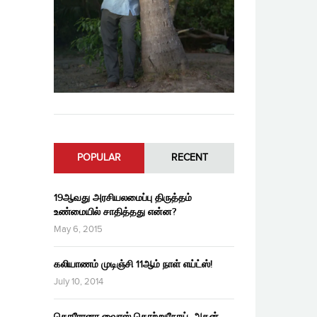
POPULAR
RECENT
19ஆவது அரசியலமைப்பு திருத்தம்
உண்மையில் சாதித்தது என்ன?
May 6, 2015
கலியாணம் முடிஞ்சி 11ஆம் நாள் எய்ட்ஸ்!
July 10, 2014
கொரோனா வைரஸ் தொற்றுநோய், அதன்