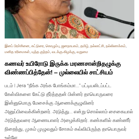
இனப் பிரச்சினை
,
கட்டுரை
,
கொழும்பு
,
ஜனநாயகம்
,
தமிழ்
,
நல்லாட்சி
,
நல்லிணக்கம்
,
மனித உரிமைகள்
,
யுத்த குற்றம்
,
வடக்கு-கிழக்கு
,
வறுமை
கணவர் உயிரோடு இருக்க மரணசான்றிதழுக்கு
விண்ணப்பித்தேன்! – முல்லையில் சாட்சியம்
படம் | Jera “நீங்க அங்க போங்கம்மா…” பட்டியலிடப்பட்ட
கேள்விகளை கேட்டு தீர்த்ததன் பின்னர் தாயொருவரை
இன்னுமொரு மேசைக்கு ஆணைக்குழுவினர்
அனுப்பிவைக்கின்றனர். அடுத்து… என்று சொல்லாம் சைகையால்
அடுத்தவரை ஆணையாளர் அழைக்கிறார். கண்களில் கண்ணீர்
நிறைந்து, முகம் முழுவதும் சோகம் கவ்வியிருந்த தாயொருவர்
உள்ளே…