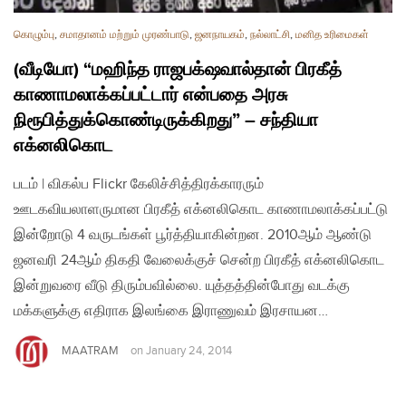
கொழும்பு
,
சமாதானம் மற்றும் முரண்பாடு
,
ஜனநாயகம்
,
நல்லாட்சி
,
மனித உரிமைகள்
(வீடியோ) “மஹிந்த ராஜபக்‌ஷவால்தான் பிரகீத்
காணாமலாக்கப்பட்டார் என்பதை அரசு
நிரூபித்துக்கொண்டிருக்கிறது” – சந்தியா
எக்னலிகொட
படம் | விகல்ப Flickr கேலிச்சித்திரக்காரரும்
ஊடகவியலாளருமான பிரகீத் எக்னலிகொட காணாமலாக்கப்பட்டு
இன்றோடு 4 வருடங்கள் பூர்த்தியாகின்றன. 2010ஆம் ஆண்டு
ஜனவரி 24ஆம் திகதி வேலைக்குச் சென்ற பிரகீத் எக்னலிகொட
இன்றுவரை வீடு திரும்பவில்லை. யுத்தத்தின்போது வடக்கு
மக்களுக்கு எதிராக இலங்கை இராணுவம் இரசாயன…
MAATRAM
on
January 24, 2014