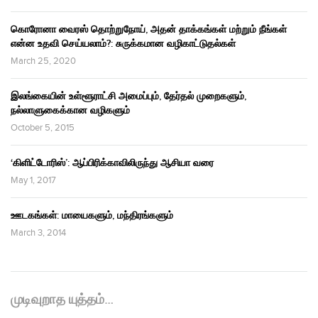
கொரோனா வைரஸ் தொற்றுநோய், அதன் தாக்கங்கள் மற்றும் நீங்கள்
என்ன உதவி செய்யலாம்?: சுருக்கமான வழிகாட்டுதல்கள்
March 25, 2020
இலங்கையின் உள்ளூராட்சி அமைப்பும், தேர்தல் முறைகளும்,
நல்லாளுகைக்கான வழிகளும்
October 5, 2015
‘கிளிட்டோரிஸ்’: ஆப்பிரிக்காவிலிருந்து ஆசியா வரை
May 1, 2017
ஊடகங்கள்: மாயைகளும், மந்திரங்களும்
March 3, 2014
முடிவுறாத யுத்தம்…