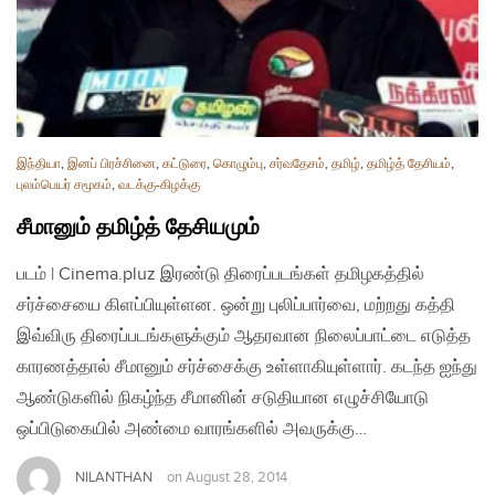
இந்தியா
,
இனப் பிரச்சினை
,
கட்டுரை
,
கொழும்பு
,
சர்வதேசம்
,
தமிழ்
,
தமிழ்த் தேசியம்
,
புலம்பெயர் சமூகம்
,
வடக்கு-கிழக்கு
சீமானும் தமிழ்த் தேசியமும்
படம் | Cinema.pluz இரண்டு திரைப்படங்கள் தமிழகத்தில்
சர்ச்சையை கிளப்பியுள்ளன. ஒன்று புலிப்பார்வை, மற்றது கத்தி
இவ்விரு திரைப்படங்களுக்கும் ஆதரவான நிலைப்பாட்டை எடுத்த
காரணத்தால் சீமானும் சர்ச்சைக்கு உள்ளாகியுள்ளார். கடந்த ஐந்து
ஆண்டுகளில் நிகழ்ந்த சீமானின் சடுதியான எழுச்சியோடு
ஒப்பிடுகையில் அண்மை வாரங்களில் அவருக்கு…
NILANTHAN
on
August 28, 2014