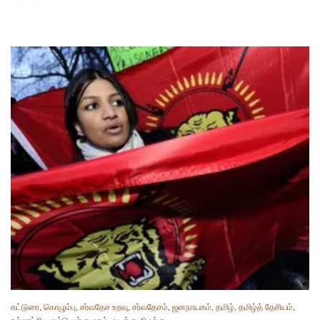
கட்டுரை
,
கொழும்பு
,
சர்வதேச உறவு
,
சர்வதேசம்
,
ஜனநாயகம்
,
தமிழ்
,
தமிழ்த் தேசியம்
,