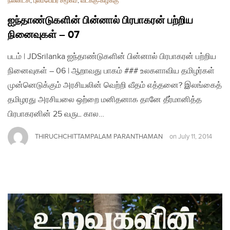
நல்லாட்சி
,
புலம்பெயர் சமூகம்
,
வடக்கு-கிழக்கு
ஐந்தாண்டுகளின் பின்னால் பிரபாகரன் பற்றிய
நினைவுகள் – 07
படம் | JDSrilanka ஐந்தாண்டுகளின் பின்னால் பிரபாகரன் பற்றிய
நினைவுகள் – 06 | ஆறாவது பாகம் ### உலகளாவிய தமிழர்கள்
முன்னெடுக்கும் அரசியலின் வெற்றி வீதம் எத்தனை? இலங்கைத்
தமிழரது அரசியலை ஒற்றை மனிதனாக தானே தீர்மானித்த
பிரபாகரனின் 25 வருட கால…
THIRUCHCHITTAMPALAM PARANTHAMAN
on
July 11, 2014