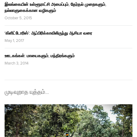
இலங்கையின் உள்ளூராட்சி அமைப்பும், தேர்தல் முறைகளும்,
நல்லாளுகைக்கான வழிகளும்
October 5, 2015
‘கிளிட்டோரிஸ்’: ஆப்பிரிக்காவிலிருந்து ஆசியா வரை
May 1, 2017
ஊடகங்கள்: மாயைகளும், மந்திரங்களும்
March 3, 2014
முடிவுறாத யுத்தம்…