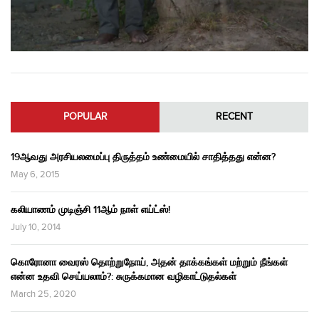
POPULAR
RECENT
19ஆவது அரசியலமைப்பு திருத்தம் உண்மையில் சாதித்தது என்ன?
May 6, 2015
கலியாணம் முடிஞ்சி 11ஆம் நாள் எய்ட்ஸ்!
July 10, 2014
கொரோனா வைரஸ் தொற்றுநோய், அதன் தாக்கங்கள் மற்றும் நீங்கள்
என்ன உதவி செய்யலாம்?: சுருக்கமான வழிகாட்டுதல்கள்
March 25, 2020