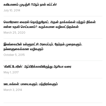
கலியாணம் முடிஞ்சி 11ஆம் நாள் எய்ட்ஸ்!
July 10, 2014
கொரோனா வைரஸ் தொற்றுநோய், அதன் தாக்கங்கள் மற்றும் நீங்கள்
என்ன உதவி செய்யலாம்?: சுருக்கமான வழிகாட்டுதல்கள்
March 25, 2020
இலங்கையின் உள்ளூராட்சி அமைப்பும், தேர்தல் முறைகளும்,
நல்லாளுகைக்கான வழிகளும்
October 5, 2015
‘கிளிட்டோரிஸ்’: ஆப்பிரிக்காவிலிருந்து ஆசியா வரை
May 1, 2017
ஊடகங்கள்: மாயைகளும், மந்திரங்களும்
March 3, 2014