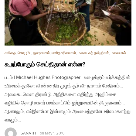
கவிதை
,
கொழும்பு
,
ஜனநாயகம்
,
மனித உரிமைகள்
,
மலையகத் தமிழர்கள்
,
மலையகம்
கூறப்போகும் செய்திதான் என்ன?
படம் | Michael Hughes Photographer உழைக்கும் வர்க்கத்தின்
உரிமைக்குரலோ விண்ணதிர முழங்கும் வீர நாளாம் மேதினம்…
அலைகடலென திரண்டு அநீதிகளை எதிர்ந்து அஹிம்சை
வழியில் தொழிலாளர் பலம்காட்டும் ஒற்றுமையின் திருநாளாம்…
ஆனாலும், எம்இனமோ இன்னமும் அடிமைத்தானே உரிமைகளற்று
வாழும்…
SANATH
on
May 1, 2016