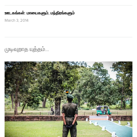
ஊடகங்கள்: மாயைகளும், மந்திரங்களும்
March 3, 2014
முடிவுறாத யுத்தம்…