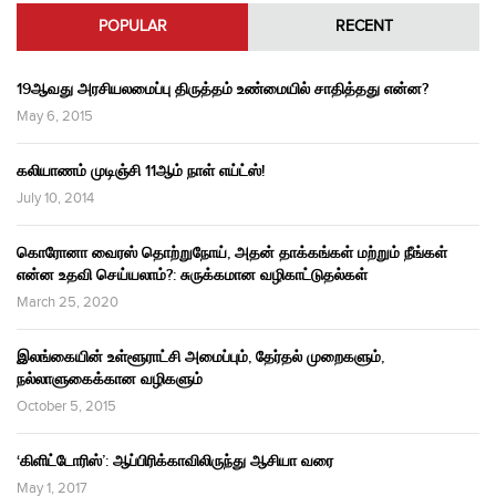
POPULAR
RECENT
19ஆவது அரசியலமைப்பு திருத்தம் உண்மையில் சாதித்தது என்ன?
May 6, 2015
கலியாணம் முடிஞ்சி 11ஆம் நாள் எய்ட்ஸ்!
July 10, 2014
கொரோனா வைரஸ் தொற்றுநோய், அதன் தாக்கங்கள் மற்றும் நீங்கள்
என்ன உதவி செய்யலாம்?: சுருக்கமான வழிகாட்டுதல்கள்
March 25, 2020
இலங்கையின் உள்ளூராட்சி அமைப்பும், தேர்தல் முறைகளும்,
நல்லாளுகைக்கான வழிகளும்
October 5, 2015
‘கிளிட்டோரிஸ்’: ஆப்பிரிக்காவிலிருந்து ஆசியா வரை
May 1, 2017