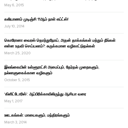
May 6, 2015
கலியாணம் முடிஞ்சி 11ஆம் நாள் எய்ட்ஸ்!
July 10, 2014
கொரோனா வைரஸ் தொற்றுநோய், அதன் தாக்கங்கள் மற்றும் நீங்கள்
என்ன உதவி செய்யலாம்?: சுருக்கமான வழிகாட்டுதல்கள்
March 25, 2020
இலங்கையின் உள்ளூராட்சி அமைப்பும், தேர்தல் முறைகளும்,
நல்லாளுகைக்கான வழிகளும்
October 5, 2015
‘கிளிட்டோரிஸ்’: ஆப்பிரிக்காவிலிருந்து ஆசியா வரை
May 1, 2017
ஊடகங்கள்: மாயைகளும், மந்திரங்களும்
March 3, 2014