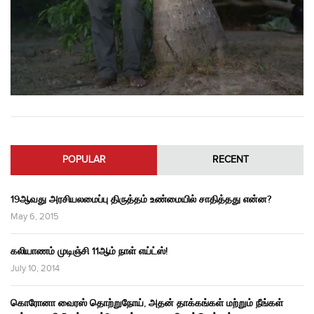
POPULAR
RECENT
19ஆவது அரசியலமைப்பு திருத்தம் உண்மையில் சாதித்தது என்ன?
May 6, 2015
கலியாணம் முடிஞ்சி 11ஆம் நாள் எய்ட்ஸ்!
July 10, 2014
கொரோனா வைரஸ் தொற்றுநோய், அதன் தாக்கங்கள் மற்றும் நீங்கள்