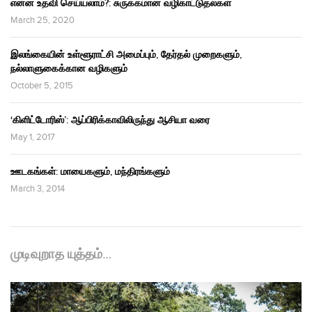
என்ன உதவி செய்யலாம்?: சுருக்கமான வழிகாட்டுதல்கள்
March 25, 2020
இலங்கையின் உள்ளூராட்சி அமைப்பும், தேர்தல் முறைகளும்,
நல்லாளுகைக்கான வழிகளும்
October 5, 2015
‘கிளிட்டோரிஸ்’: ஆப்பிரிக்காவிலிருந்து ஆசியா வரை
May 1, 2017
ஊடகங்கள்: மாயைகளும், மந்திரங்களும்
March 3, 2014
முடிவுறாத யுத்தம்…