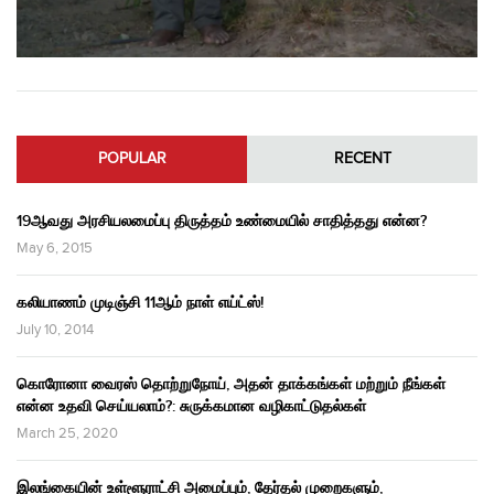
POPULAR
RECENT
19ஆவது அரசியலமைப்பு திருத்தம் உண்மையில் சாதித்தது என்ன?
May 6, 2015
கலியாணம் முடிஞ்சி 11ஆம் நாள் எய்ட்ஸ்!
July 10, 2014
கொரோனா வைரஸ் தொற்றுநோய், அதன் தாக்கங்கள் மற்றும் நீங்கள்
என்ன உதவி செய்யலாம்?: சுருக்கமான வழிகாட்டுதல்கள்
March 25, 2020
இலங்கையின் உள்ளூராட்சி அமைப்பும், தேர்தல் முறைகளும்,