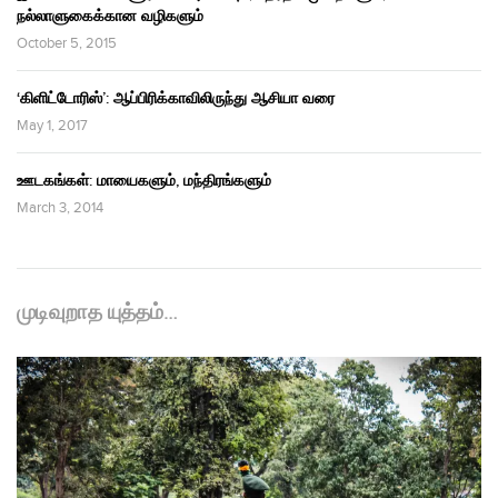
நல்லாளுகைக்கான வழிகளும்
October 5, 2015
‘கிளிட்டோரிஸ்’: ஆப்பிரிக்காவிலிருந்து ஆசியா வரை
May 1, 2017
ஊடகங்கள்: மாயைகளும், மந்திரங்களும்
March 3, 2014
முடிவுறாத யுத்தம்…