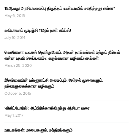
19ஆவது அரசியலமைப்பு திருத்தம் உண்மையில் சாதித்தது என்ன?
May 6, 2015
கலியாணம் முடிஞ்சி 11ஆம் நாள் எய்ட்ஸ்!
July 10, 2014
கொரோனா வைரஸ் தொற்றுநோய், அதன் தாக்கங்கள் மற்றும் நீங்கள்
என்ன உதவி செய்யலாம்?: சுருக்கமான வழிகாட்டுதல்கள்
March 25, 2020
இலங்கையின் உள்ளூராட்சி அமைப்பும், தேர்தல் முறைகளும்,
நல்லாளுகைக்கான வழிகளும்
October 5, 2015
‘கிளிட்டோரிஸ்’: ஆப்பிரிக்காவிலிருந்து ஆசியா வரை
May 1, 2017
ஊடகங்கள்: மாயைகளும், மந்திரங்களும்