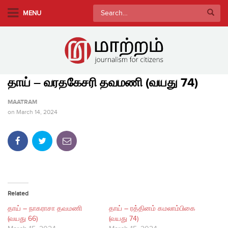
S
Search
MENU
k
for:
i
p
t
o
தாய் – வரதகேசரி தவமணி (வயது 74)
m
a
MAATRAM
i
on
March 14, 2024
n
c
o
n
t
e
Related
n
தாய் – நாகராசா தவமணி
தாய் – ரத்தினம் கமலாம்பிகை
t
(வயது 66)
(வயது 74)