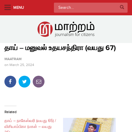
S
Search
MENU
k
for:
i
p
t
o
தாய் – மனுவல் உதயசந்திரா (வயது 67)
m
a
MAATRAM
i
on
March 25, 2024
n
c
o
n
t
e
Related
n
தாய் – நாகேஸ்வரி (வயது 65) /
t
விசியாம்பிகா (மகள் – வயது