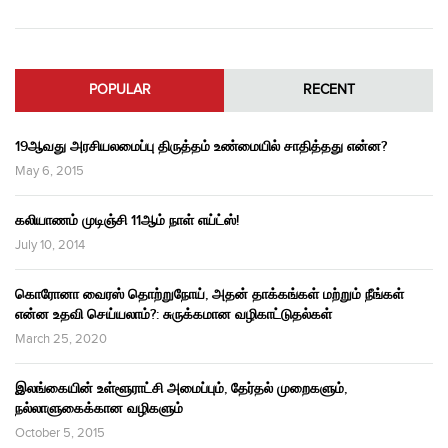
POPULAR
RECENT
19ஆவது அரசியலமைப்பு திருத்தம் உண்மையில் சாதித்தது என்ன?
May 6, 2015
கலியாணம் முடிஞ்சி 11ஆம் நாள் எய்ட்ஸ்!
July 10, 2014
கொரோனா வைரஸ் தொற்றுநோய், அதன் தாக்கங்கள் மற்றும் நீங்கள்
என்ன உதவி செய்யலாம்?: சுருக்கமான வழிகாட்டுதல்கள்
March 25, 2020
இலங்கையின் உள்ளூராட்சி அமைப்பும், தேர்தல் முறைகளும்,
நல்லாளுகைக்கான வழிகளும்
October 5, 2015