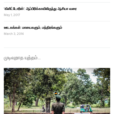
‘கிளிட்டோரிஸ்’: ஆப்பிரிக்காவிலிருந்து ஆசியா வரை
May 1, 2017
ஊடகங்கள்: மாயைகளும், மந்திரங்களும்
March 3, 2014
முடிவுறாத யுத்தம்…