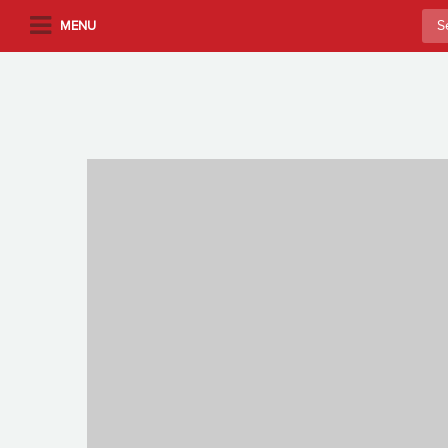
S
Sea
MENU
k
for:
i
p
t
o
m
a
i
n
c
o
n
t
e
n
t