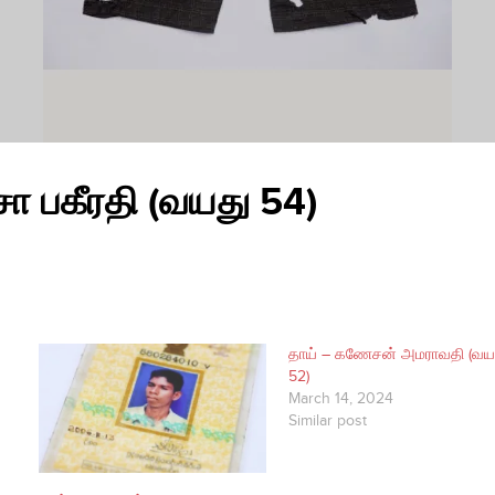
ா பகீரதி (வயது 54)
தாய் – கணேசன் அமராவதி (வய
52)
March 14, 2024
Similar post