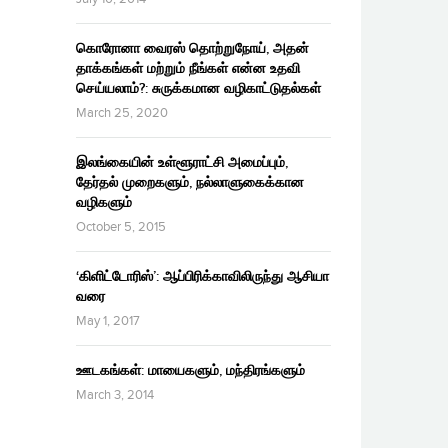
கொரோனா வைரஸ் தொற்றுநோய், அதன்
தாக்கங்கள் மற்றும் நீங்கள் என்ன உதவி
செய்யலாம்?: சுருக்கமான வழிகாட்டுதல்கள்
March 25, 2020
இலங்கையின் உள்ளூராட்சி அமைப்பும்,
தேர்தல் முறைகளும், நல்லாளுகைக்கான
வழிகளும்
October 5, 2015
‘கிளிட்டோரிஸ்’: ஆப்பிரிக்காவிலிருந்து ஆசியா
வரை
May 1, 2017
ஊடகங்கள்: மாயைகளும், மந்திரங்களும்
March 3, 2014