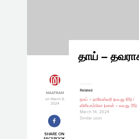
தாய் – தவராச
Related
MAATRAM
on
March 8,
தாய் – நாகேஸ்வரி (வயது 65) /
2024
விசியாம்பிகா (மகள் – வயது 35)
March 14, 2024
Similar post
SHARE ON
FACEBOOK