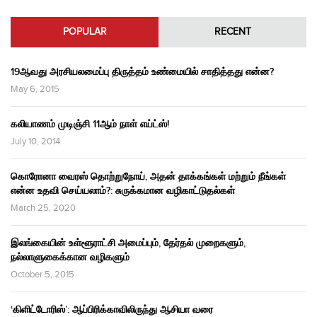
POPULAR
RECENT
19ஆவது அரசியலமைப்பு திருத்தம் உண்மையில் சாதித்தது என்ன?
May 6, 2015
கலியாணம் முடிஞ்சி 11ஆம் நாள் எய்ட்ஸ்!
July 10, 2014
கொரோனா வைரஸ் தொற்றுநோய், அதன் தாக்கங்கள் மற்றும் நீங்கள்
என்ன உதவி செய்யலாம்?: சுருக்கமான வழிகாட்டுதல்கள்
March 25, 2020
இலங்கையின் உள்ளூராட்சி அமைப்பும், தேர்தல் முறைகளும்,
நல்லாளுகைக்கான வழிகளும்
October 5, 2015
‘கிளிட்டோரிஸ்’: ஆப்பிரிக்காவிலிருந்து ஆசியா வரை