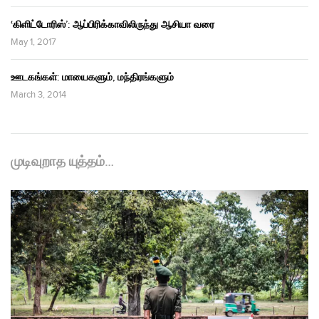
‘கிளிட்டோரிஸ்’: ஆப்பிரிக்காவிலிருந்து ஆசியா வரை
May 1, 2017
ஊடகங்கள்: மாயைகளும், மந்திரங்களும்
March 3, 2014
முடிவுறாத யுத்தம்…