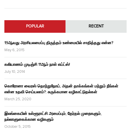
POPULAR
RECENT
19ஆவது அரசியலமைப்பு திருத்தம் உண்மையில் சாதித்தது என்ன?
May 6, 2015
கலியாணம் முடிஞ்சி 11ஆம் நாள் எய்ட்ஸ்!
July 10, 2014
கொரோனா வைரஸ் தொற்றுநோய், அதன் தாக்கங்கள் மற்றும் நீங்கள்
என்ன உதவி செய்யலாம்?: சுருக்கமான வழிகாட்டுதல்கள்
March 25, 2020
இலங்கையின் உள்ளூராட்சி அமைப்பும், தேர்தல் முறைகளும்,
நல்லாளுகைக்கான வழிகளும்
October 5, 2015