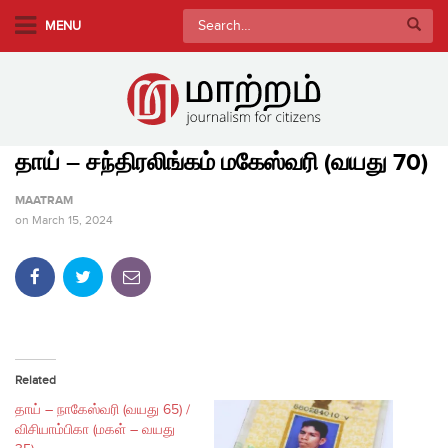
S
Search
MENU
k
for:
i
p
t
o
தாய் – சந்திரலிங்கம் மகேஸ்வரி (வயது 70)
m
a
MAATRAM
i
on
March 15, 2024
n
c
o
n
t
e
Related
n
தாய் – நாகேஸ்வரி (வயது 65) /
t
விசியாம்பிகா (மகள் – வயது