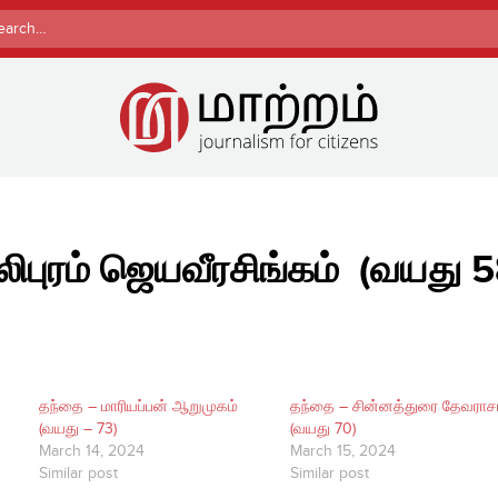
rch
ிபுரம் ஜெயவீரசிங்கம் ​ (வயது 5
தந்தை – மாரியப்பன் ஆறுமுகம்
தந்தை – சின்னத்துரை தேவராச
(வயது – 73)
(வயது 70)​
March 14, 2024
March 15, 2024
Similar post
Similar post