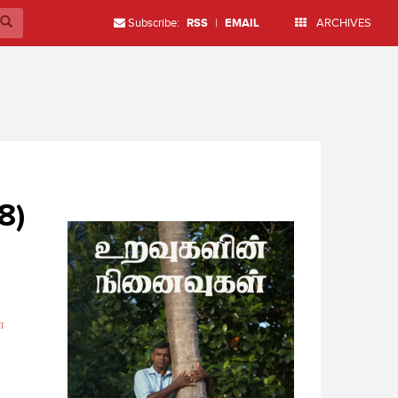
Subscribe:
RSS
|
EMAIL
ARCHIVES
8)
ா