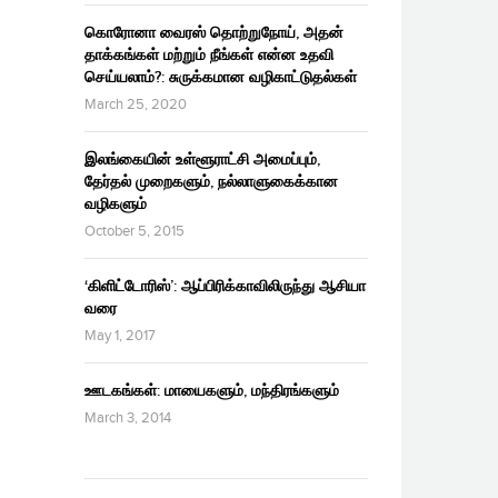
கொரோனா வைரஸ் தொற்றுநோய், அதன்
தாக்கங்கள் மற்றும் நீங்கள் என்ன உதவி
செய்யலாம்?: சுருக்கமான வழிகாட்டுதல்கள்
March 25, 2020
இலங்கையின் உள்ளூராட்சி அமைப்பும்,
தேர்தல் முறைகளும், நல்லாளுகைக்கான
வழிகளும்
October 5, 2015
‘கிளிட்டோரிஸ்’: ஆப்பிரிக்காவிலிருந்து ஆசியா
வரை
May 1, 2017
ஊடகங்கள்: மாயைகளும், மந்திரங்களும்
March 3, 2014