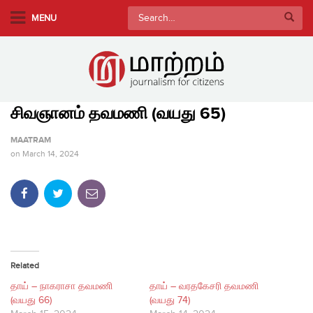
S
Search
MENU
k
for:
i
p
t
o
சிவஞானம் தவமணி (வயது 65)​
m
a
MAATRAM
i
on
March 14, 2024
n
c
o
n
t
e
Related
n
தாய் – நாகராசா தவமணி
தாய் – வரதகேசரி தவமணி
t
(வயது 66)
(வயது 74)