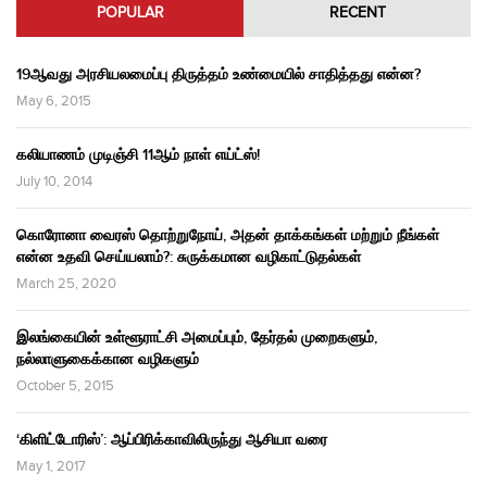
POPULAR
RECENT
19ஆவது அரசியலமைப்பு திருத்தம் உண்மையில் சாதித்தது என்ன?
May 6, 2015
கலியாணம் முடிஞ்சி 11ஆம் நாள் எய்ட்ஸ்!
July 10, 2014
கொரோனா வைரஸ் தொற்றுநோய், அதன் தாக்கங்கள் மற்றும் நீங்கள்
என்ன உதவி செய்யலாம்?: சுருக்கமான வழிகாட்டுதல்கள்
March 25, 2020
இலங்கையின் உள்ளூராட்சி அமைப்பும், தேர்தல் முறைகளும்,
நல்லாளுகைக்கான வழிகளும்
October 5, 2015
‘கிளிட்டோரிஸ்’: ஆப்பிரிக்காவிலிருந்து ஆசியா வரை
May 1, 2017