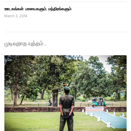
ஊடகங்கள்: மாயைகளும், மந்திரங்களும்
March 3, 2014
முடிவுறாத யுத்தம்…