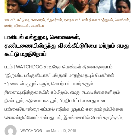
ஊடகம்
,
கட்டுரை
,
கலாசாரம்
,
சிறுவர்கள்
,
ஜனநாயகம்
,
பால் நிலை சமத்துவம்
,
பெண்கள்
,
மனித உரிமைகள்
,
வவுனியா
பாலியல் வல்லுறவு, கொலைகள்,
தண்டணையிலிருந்து விலக்கீட்டுரிமை மற்றும் எமது
கூட்டு மறதிநோய்
படம் | WATCHDOG சர்வதேச பெண்கள் தினைத்தையும்,
“இருண்ட பங்குனியாக” பங்குனி மாதத்தையும் பெண்கள்
உரிமைகள் குழுக்களும், செயற்பாட்டாளர்களும்
நினைவுபடுத்துகையில் எம்மிலும், எமது நடவடிக்கைகளிலும்
நீண்டதும், கடுமையானதும், பிரதிபலிப்பிலானதுமான
பார்வையொன்றை எம்மால் எடுக்க முடியும் என நாம் நம்பிக்கை
கொண்டுள்ளோம் என்பதுடன், இலங்கையில் பெண்களுக்கும்,…
WATCHDOG
on
March 10, 2016