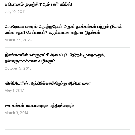
கலியாணம் முடிஞ்சி 11ஆம் நாள் எய்ட்ஸ்!
July 10, 2014
கொரோனா வைரஸ் தொற்றுநோய், அதன் தாக்கங்கள் மற்றும் நீங்கள்
என்ன உதவி செய்யலாம்?: சுருக்கமான வழிகாட்டுதல்கள்
March 25, 2020
இலங்கையின் உள்ளூராட்சி அமைப்பும், தேர்தல் முறைகளும்,
நல்லாளுகைக்கான வழிகளும்
October 5, 2015
‘கிளிட்டோரிஸ்’: ஆப்பிரிக்காவிலிருந்து ஆசியா வரை
May 1, 2017
ஊடகங்கள்: மாயைகளும், மந்திரங்களும்
March 3, 2014