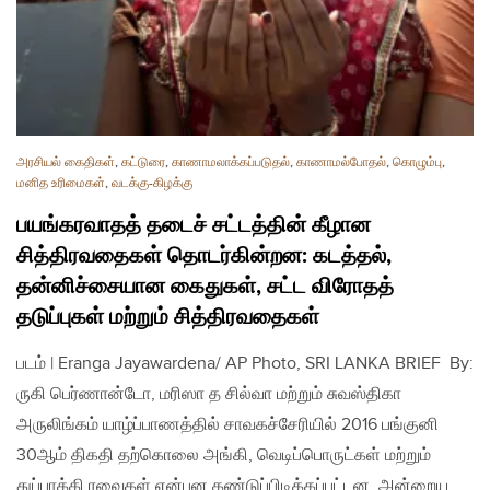
அரசியல் கைதிகள்
,
கட்டுரை
,
காணாமலாக்கப்படுதல்
,
காணாமல்போதல்
,
கொழும்பு
,
மனித உரிமைகள்
,
வடக்கு-கிழக்கு
பயங்கரவாதத் தடைச் சட்டத்தின் கீழான
சித்திரவதைகள் தொடர்கின்றன: கடத்தல்,
தன்னிச்சையான கைதுகள், சட்ட விரோதத்
தடுப்புகள் மற்றும் சித்திரவதைகள்
படம் | Eranga Jayawardena/ AP Photo, SRI LANKA BRIEF By:
ருகி பெர்ணான்டோ, மரிஸா த சில்வா மற்றும் சுவஸ்திகா
அருலிங்கம் யாழ்ப்பாணத்தில் சாவகச்சேரியில் 2016 பங்குனி
30ஆம் திகதி தற்கொலை அங்கி, வெடிப்பொருட்கள் மற்றும்
துப்பாக்கி ரவைகள் என்பன கண்டுப்பிடிக்கப்பட்டன. அன்றைய