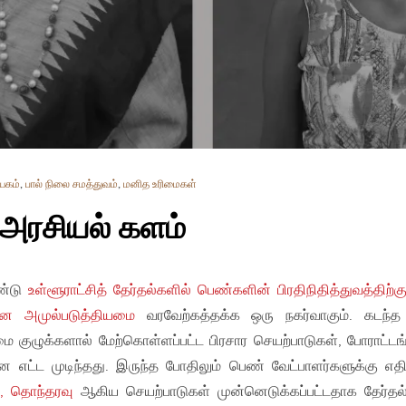
யகம்
,
பால் நிலை சமத்துவம்
,
மனித உரிமைகள்
 அரசியல் களம்
ண்டு
உள்ளூராட்சித் தேர்தல்களில் பெண்களின் பிரதிநிதித்துவத்திற்க
ை அமுல்படுத்தியமை
வரவேற்கத்தக்க ஒரு நகர்வாகும். கடந்
 குழுக்களால் மேற்கொள்ளப்பட்ட பிரசார செயற்பாடுகள், போராட்டங
ட்ட முடிந்தது. இருந்த போதிலும் பெண் வேட்பாளர்களுக்கு எத
ல், தொந்தரவு
ஆகிய செயற்பாடுகள் முன்னெடுக்கப்பட்டதாக தேர்தல