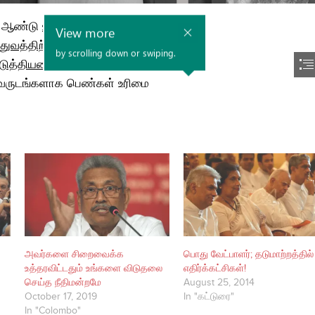
அவர்களை சிறைவைக்க
பொது வேட்பாளர்; தடுமாற்றத்தில்
உத்தரவிட்டதும் உங்களை விடுதலை
எதிர்க்கட்சிகள்!
செய்த நீதிமன்றமே
August 25, 2014
October 17, 2019
In "கட்டுரை"
In "Colombo"