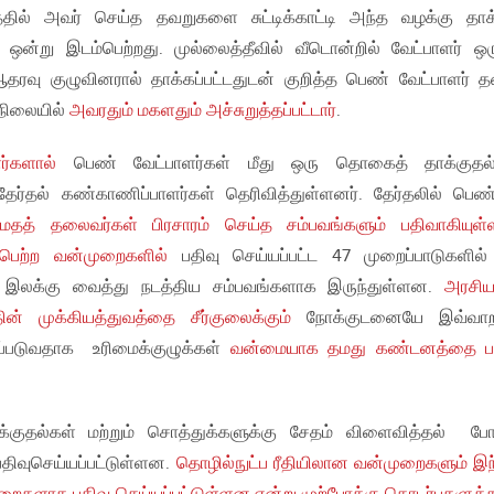
த்தில் அவர் செய்த தவறுகளை சுட்டிக்காட்டி அந்த வழக்கு தாக
ஒன்று இடம்பெற்றது. முல்லைத்தீவில் வீடொன்றில் வேட்பாளர் ஒர
 ஆதரவு குழுவினரால் தாக்கப்பட்டதுடன் குறித்த பெண் வேட்பாளர் 
நிலையில்
அவரதும் மகளதும் அச்சுறுத்தப்பட்டார்
.
்களால்
பெண் வேட்பாளர்கள் மீது ஒரு தொகைத் தாக்குதல்
தேர்தல் கண்காணிப்பாளர்கள் தெரிவித்துள்ளனர். தேர்தலில் பெண
க
மதத் தலைவர்கள் பிரசாரம் செய்த சம்பவங்களும் பதிவாகியுள
ம்பெற்ற வன்முறைகளில்
பதிவு செய்யப்பட்ட 47 முறைப்பாடுகளில
 இலக்கு வைத்து நடத்திய சம்பவங்களாக இருந்துள்ளன.
அரசிய
ின் முக்கியத்துவத்தை சீர்குலைக்கும்
நோக்குடனையே இவ்வா
ப்படுவதாக உரிமைக்குழுக்கள்
வன்மையாக தமது கண்டனத்தை பத
ுதல்கள் மற்றும் சொத்துக்களுக்கு சேதம் விளைவித்தல் ப
திவுசெய்யப்பட்டுள்ளன.
தொழில்நுட்ப ரீதியிலான வன்முறைகளும் இந