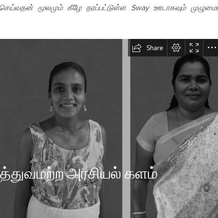
ெய்வதன் மூலமும் கீழே தரப்பட்டுள்ள Sway ஊடாகவும் முழும