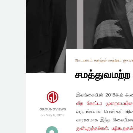
அடையாளம்
,
கருத்துச் சுதந்திரம்
,
ஜனநா
சமத்துவமற்ற
இலங்கையின் 2018ஆம் ஆ
வீத கோட்டா முறைமையின
GROUNDVIEWS
வருடங்களாக பெண்கள் உரிமை
on
May 8, 2018
காரணமாக இந்த நிலையினை எ
துன்புறுத்தல்கள், பழிகூறுத