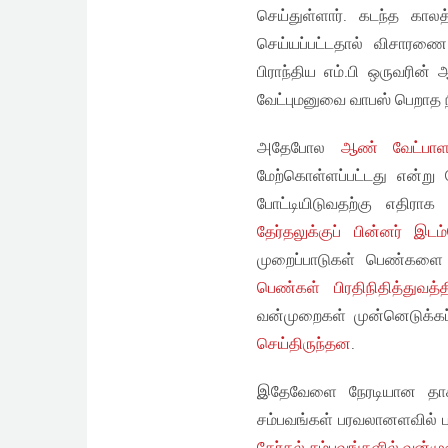
செய்துள்ளார். கடந்த கால
செய்யப்பட்டதால் விசாரணை 
பிராந்திய எம்.பி ஒருவரின்
வேட்புமனுவை வாபஸ் பெறாத 
அதேபோல
ஆண் வேட்பாளர
மேற்கொள்ளப்பட்டது என்று 
போட்டியிடுவதற்கு எதிரா
தேர்தலுக்குப் பின்னர் இட
முறைப்பாடுகள் பெண்களை
பெண்கள் பிரதிநிதித்துவத்த
வன்முறைகள் முன்னெடுக்க
செய்திருந்தன
.
இதேவேளை நேரடியான தாக்க
சம்பவங்கள் பரவலானளவில் ப