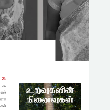
ு 25
த பல
்கள்
ிராக
்கள்