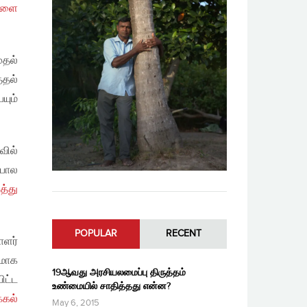
களை
ுதல்
்தல்
யும்
வில்
போல
த்து
POPULAR
RECENT
ாளர்
ணமாக
19ஆவது அரசியலமைப்பு திருத்தம்
ிட்ட
உண்மையில் சாதித்தது என்ன?
கல்
May 6, 2015