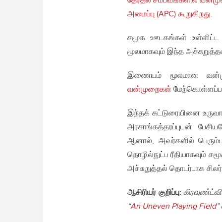
தேர்தல் சம்பவங்களில் வன்ம
அமைப்பு (APC) கூறுகிறது
.
சமூக ஊடகங்கள் உள்ளிட்ட
மூலமாகவும் இந்த அச்சுறுத்த
இணையம் மூலமான வன்முற
வன்முறைகள்
மேற்கொள்ளப்பட
இந்தக் கட்டுரையினை உருவாக்
அரசாங்கத்தரப்புடன் பேசிய
ஆனால், அவர்களில் பெரும்
தொழில்நுட்ப ரீதியாகவும் சம
அச்சுறுத்தல் தொடர்பாக சிலர
ஆசிரியர் குறிப்பு:
கிரவுண்ட்வ
“
An Uneven Playing Field
”