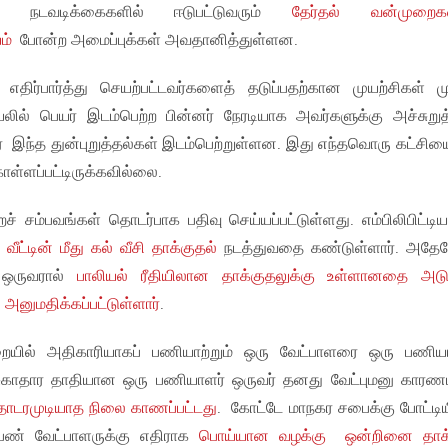
ு நடவடிக்கைகளில் ஈடுபட்டுவரும்
தேர்தல் வன்முறை
ம்
போன்ற அமைப்புக்கள் அவதானித்துள்ளன.
 எதிர்பார்த்து செயற்பட்டவர்களைத் தடுப்பதற்கான முயற்சிகள் ம
ியலில் பெயர் இடம்பெற்ற பின்னர் நேரடியாக அவர்களுக்கு அச்சுறுத
 இந்த துன்புறுத்தல்கள் இடம்பெற்றுள்ளன. இது எந்தவொரு கட்சியை
்ளப்பட்டிருக்கவில்லை.
் சம்பவங்கள் தொடர்பாக பதிவு செய்யப்பட்டுள்ளது. எம்பிலிபிட்டிய
ு
வீட்டின் மீது கல் வீசி தாக்குதல்
நடத்துவதை கண்டுள்ளார். அதே
 ஒருவரால்
பாலியல் ரீதியிலான தாக்குதலுக்கு உள்ளானதை அடு
அனுமதிக்கப்பட்டுள்ளார்
.
ுறையில் அதிகாரியாகப் பணியாற்றும் ஒரு வேட்பாளரை ஒரு பணிய
ு சுகாதார தாதியான ஒரு பணியாளர் ஒருவர் தனது வேட்புமனு கார
ொடரமுடியாத நிலை காணப்பட்டது
. கோட்டே மாநகர சபைக்கு போட்டிய
ெண் வேட்பாளருக்கு எதிராக
பொய்யான வழக்கு ஒன்றினை தாக்