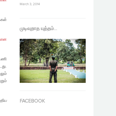
்கான
March 3, 2014
்கள்
முடிவுறாத யுத்தம்…
ியான
்டணி
டது.
லும்
றும்
ுதிய
FACEBOOK