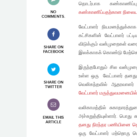
தொடர்பாக கண்காணிப்ப
கண்காணிப்பதற்கான நிலைய
NO
COMMENTS
.
வேட்பாளர் நியமனத்துக்காக
கட்சிகளின் வேட்பாளர் பட்ட
விடுக்கும் வன்முறைகள் வரை
SHARE ON
FACEBOOK
இலக்காகக் கொண்டு மேற்கொள
இருந்தபோதும் சில வன்முறைச
உள்ள ஒரு வேட்பாளர் தனத
SHARE ON
வெலிகந்தவில் ஆதரவாளர்
TWITTER
வேட்பாளர் மருத்துவமனையில் 
வலிகாமத்தில் சுகாதாரத்த
அச்சுறுத்தியுள்ளார். பொத
EMAIL THIS
ARTICLE
தனது நிரந்தர பணியினை த
ஒரு வேட்பாளர் மற்றொரு ப