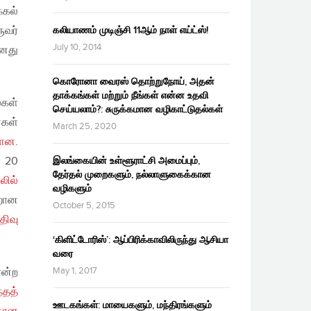
்கல்
ுவர்
கலியாணம் முடிஞ்சி 11ஆம் நாள் எய்ட்ஸ்!
July 10, 2014
தனது
கொரோனா வைரஸ் தொற்றுநோய், அதன்
தாக்கங்கள் மற்றும் நீங்கள் என்ன உதவி
கள்
செய்யலாம்?: சுருக்கமான வழிகாட்டுதல்கள்
்கள்
March 25, 2020
்ளன
.
் 20
இலங்கையின் உள்ளூராட்சி அமைப்பும்,
தேர்தல் முறைகளும், நல்லாளுகைக்கான
லில்
வழிகளும்
றான
October 5, 2015
ிவு
‘கிளிட்டோரிஸ்’: ஆப்பிரிக்காவிலிருந்து ஆசியா
வரை
May 1, 2017
ோன்ற
்தத்
ஊடகங்கள்: மாயைகளும், மந்திரங்களும்