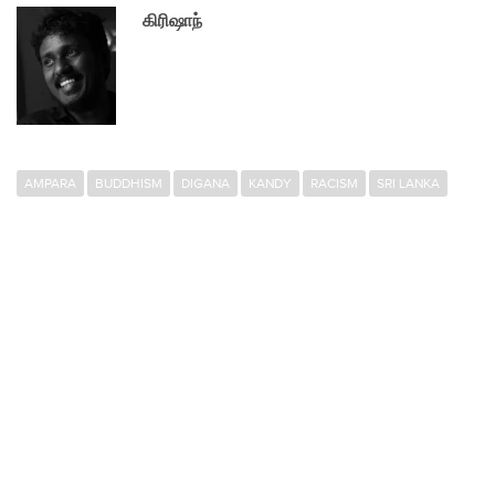
கிரிஷாந்
AMPARA
BUDDHISM
DIGANA
KANDY
RACISM
SRI LANKA