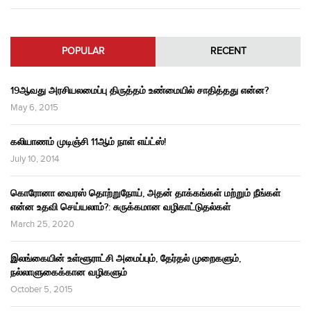
POPULAR
RECENT
19ஆவது அரசியலமைப்பு திருத்தம் உண்மையில் சாதித்தது என்ன?
May 6, 2015
கலியாணம் முடிஞ்சி 11ஆம் நாள் எய்ட்ஸ்!
July 10, 2014
கொரோனா வைரஸ் தொற்றுநோய், அதன் தாக்கங்கள் மற்றும் நீங்கள்
என்ன உதவி செய்யலாம்?: சுருக்கமான வழிகாட்டுதல்கள்
March 25, 2020
இலங்கையின் உள்ளூராட்சி அமைப்பும், தேர்தல் முறைகளும்,
நல்லாளுகைக்கான வழிகளும்
October 5, 2015