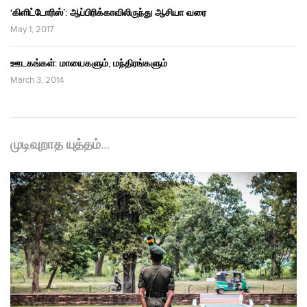
‘கிளிட்டோரிஸ்’: ஆப்பிரிக்காவிலிருந்து ஆசியா வரை
May 1, 2017
ஊடகங்கள்: மாயைகளும், மந்திரங்களும்
March 3, 2014
முடிவுறாத யுத்தம்…