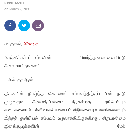
KRISHANTH
on
March 7, 2018
பட மூலம்,
Xinhua
“வஞ்சிக்கப்பட்டவர்களின் பிரார்த்தனைகளையிட்டு
அச்சமாயிருங்கள்”
– அல் குர் ஆன் –
திகனயில் நிகழ்ந்த கொலைச் சம்பவத்திற்குப் பின் நாடு
முழுவதும் அமைதியின்மை நீடிக்கிறது. பற்றியெரியும்
கடைகளையும் பள்ளிவாசல்களையும் வீதிகளையும் மனங்களையும்
இந்தத் துன்பியல் சம்பவம் உருவாக்கியிருக்கிறது. சிறுபான்மை
இனக்குழுக்களின் மேல்