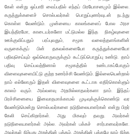
கேள் என்று ஒப்பாரி வைப்பதில் எந்தப் பிரயோசனமும் இல்லை.
கருத்துக்களைச் சொல்பவர்கள் பொறுப்புணர்வுடன் நடந்து
கொள்ள வேண்டும். முன்னைய காலங்களைப் போல அரச
இயந்திரமோ, காடையர்களோ மட்டுமல்ல இந்த நிகழ்வுகளை
ஊக்குவிப்பதும் பரப்புவதும், சமூக வலைத்தளங்களின்
வருகைக்குப் பின் தகவல்களையோ கருத்துக்களையோ
பதிவுசெய்யும் ஒவ்வொருவருக்கும் கூட்டுப்பொறுப்பு உண்டு. தாம்
பதிவு செய்பவற்றினால் சமூகத்தில் உண்டாகப்போகும்
விளைவுகளையிட்டு குற்ற உணர்ச்சி வேண்டும். இல்லையென்றால்
நாம் எல்லோரும் இதன் விளைவுகளை கூட்டாக எதிர்கொள்ளும்
காலம் வரும். அவ்வளவு அறமில்லாதவர்களா நாம். இந்தப்
பிரச்சினையை இனவாதமாக்காமல் முடிவுக்குக்கொண்டு வர
வேண்டுமென்று சொல்பவர்களை நடுநிலையாளர்கள் என்று பிறர்
கேலி செய்கிறார்கள். அது மிகவும் தவறு. அவர்கள்
நடுநிலையாளர்கள் அல்ல. அவர்கள் பக்கச் சார்பானவர்களே.
அவர்கள் நிற்பது அறத்தின் பக்கம். அறத்தின் பக்கமே நாம் நிற்க