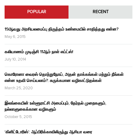
POPULAR
RECENT
19ஆவது அரசியலமைப்பு திருத்தம் உண்மையில் சாதித்தது என்ன?
May 6, 2015
கலியாணம் முடிஞ்சி 11ஆம் நாள் எய்ட்ஸ்!
July 10, 2014
கொரோனா வைரஸ் தொற்றுநோய், அதன் தாக்கங்கள் மற்றும் நீங்கள்
என்ன உதவி செய்யலாம்?: சுருக்கமான வழிகாட்டுதல்கள்
March 25, 2020
இலங்கையின் உள்ளூராட்சி அமைப்பும், தேர்தல் முறைகளும்,
நல்லாளுகைக்கான வழிகளும்
October 5, 2015
‘கிளிட்டோரிஸ்’: ஆப்பிரிக்காவிலிருந்து ஆசியா வரை