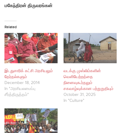
மகேந்திரன்
திருவரங்கன்
Related
இடதுசாரிக் கட்சி அரசியலும்
வடக்கு முஸ்லிம்களின்
தேர்தல்களும்
வெளியேற்றத்தை
December 18, 2014
நினைவுகூர்தலும்
In "அரசியலமைப்பு
சகவாழ்வுக்கான பற்றுறுதியும்
சீர்த்திருத்தம்"
October 31, 2025
In "Culture"