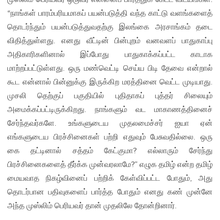
“நாங்கள் பாரம்பரியமாகப் பயன்படுத்தி வந்த காட்டு வளங்களைத்
தொடர்ந்தும் பயன்படுத்துவதற்கு இலங்கை அரசாங்கம் தடை
விதித்துள்ளது. எனது வீட்டின் பின்புறம் வனவளப் பாதுகாப்பு
அதிகாரிகளினால் இப்போது பாதுகாக்கப்பட்ட காடாக
மாற்றப்பட்டுள்ளது. ஒரு மண்வெட்டி செய்ய பிடி தேவை என்றால்
கூட என்னால் பின்னுக்கு இருக்கிற மரத்தினை வெட்ட முடியாது.
முசலி தெற்குப் பகுதியில் புதிதாகப் புத்தர் சிலையும்
அமைக்கப்பட்டிருக்கிறது. நாங்களும் வட மாகாணத்தினைச்
சேர்ந்தவர்களே. உங்களுடைய முதலமைச்சர் ஐயா ஏன்
எங்களுடைய பிரச்சினைகள் பற்றி எதுவும் பேசுவதில்லை. ஒரு
கை தட்டினால் சத்தம் கேட்குமா? எல்லாரும் சேர்ந்து
பிரச்சினைகளைத் தீர்க்க முன்வரலாமே?” எழுக தமிழ் என்ற தமிழ்
மையவாத நிகழ்வினைப் பற்றிக் கேள்விப்பட்ட போதும், அது
தொடர்பான பதிவுகளைப் பார்த்த போதும் எனது கண் முன்னே
அந்த முஸ்லிம் பெரியவர் தான் முதலிலே தோன்றினார்.