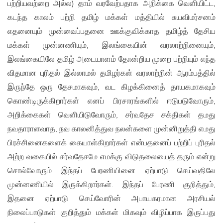
பற்றியவற்றை அல்ல) தாம் வரவேற்பதாக அறிக்கை வெளியிட்ட,
கடந்த காலம் பற்றி தமிழ் மக்கள் மத்தியில் சுயவிமர்சனம்
எதனையும் முன்வைப்பதனை ஊக்குவிக்காத‌ தமிழ்த் தேசிய
மக்கள் முன்னணியும், இலங்கையின் வரலாற்றினையும்,
இலங்கையிலே தமிழ் அடையாளம் தோன்றிய முறை பற்றியும் எந்த
விதமான புரிதல் இல்லாமல் தமிழர்கள் வரலாற்றின் ஆரம்பத்தில்
இருந்தே ஒரு தேசமாகவும், வட கிழக்கினைத் தாயகமாகவும்
கொண்டிருக்கிறார்கள் எனப் பிரசாரங்களில் ஈடுபடுவோரும்,
அறிக்கைகள் வெளியிடுவோரும், சர்வதேச சக்திகள் தமது
நவதாராளவாத, நவ காலனித்துவ‌ நலன்களை முன்னிறுத்தி எமது
பிரச்சினைகளைக் கையாள்கிறார்கள் என்பதனைப் பற்றிப் புரிதல்
அற்ற வகையில் சர்வதேசமே எமக்கு விடுதலையைத் தரும் என்று
சொல்வோரும் இந்தப் பேரணியினை ஏற்பாடு செய்வதிலே
முன்னணியில் இருக்கிறார்கள். இந்தப் பேரணி குறித்தும்,
இதனை ஏற்பாடு செய்வோரின் அபாயகரமான அரசியல்
நிலைப்பாடுகள் குறித்தும் மக்கள் மிகவும் விழிப்பாக இருப்பது