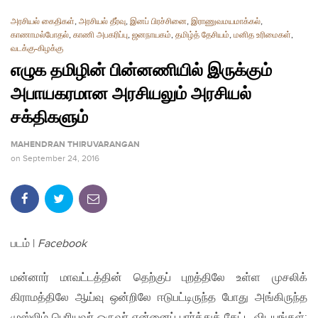
அரசியல் கைதிகள்
,
அரசியல் தீர்வு
,
இனப் பிரச்சினை
,
இராணுவமயமாக்கல்
,
காணாமல்போதல்
,
காணி அபகரிப்பு
,
ஜனநாயகம்
,
தமிழ்த் தேசியம்
,
மனித உரிமைகள்
,
வடக்கு-கிழக்கு
எழுக தமிழின் பின்னணியில் இருக்கும்
அபாயகரமான அரசியலும் அரசியல்
சக்திகளும்
MAHENDRAN THIRUVARANGAN
on
September 24, 2016
படம் |
Facebook
மன்னார் மாவட்டத்தின் தெற்குப் புறத்திலே உள்ள முசலிக்
கிராமத்திலே ஆய்வு ஒன்றிலே ஈடுபட்டிருந்த போது அங்கிருந்த
முஸ்லிம் பெரியவர் ஒருவர் என்னைப் பார்த்துக் கேட்ட‌ விடயங்கள்: