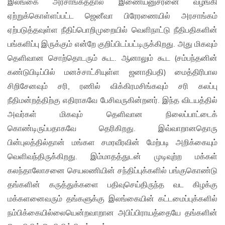
இலங்கை அரசாங்கத்தால் இணையனுசரனை வழங்கி
ஏற்றுக்கொள்ளப்பட்ட ஜெனீவா பிரேரணையில் அரசாங்கம்
ஏற்படுத்தவுள்ள நீதிப்பொறிமுறையில் வெளிநாட்டு நீதிபதிகளின்
பங்களிப்பு இருக்கும் என்றே குறிப்பிடப்பட்டிருக்கிறது. அது மிகவும்
தெளிவான சொற்தொடரும் கூட. ஆனாலும் கூட (சம்பந்தனின்
கண்டுபிடிப்பில் மனச்சாட்சியுள்ள ஜனாதிபதி) மைத்திரிபால
சிறிசேனவும் சரி, ரணில் விக்கிரமசிங்கவும் சரி கலப்பு
நீதிமன்றத்திற்கு எதிராகவே பேசிவருகின்றனர். இந்த விடயத்தில்
அவர்கள் மிகவும் தெளிவான நிலைப்பாட்டைக்
கொண்டிருப்பதாகவே தெரிகிறது. இவ்வாறானதொரு
பின்புலத்தில்தான் மங்கள சமரவீரவின் மேற்படி அறிக்கையும்
வெளிவந்திருக்கிறது. இம்மாதத்துடன் முடிவுற்ற மக்கள்
கலந்தாலோசனை செயலணியின் சந்திப்புக்களில் பங்குகொண்டு
தங்களின் கருத்துக்களை பதிவுசெய்திருந்த வட கிழக்கு
மக்களனைவரும் தங்களுக்கு இலங்கையின் கட்டமைப்புக்களில்
நம்பிக்கையில்லையென்றவாறான அபிப்பிராயத்தையே தங்களின்