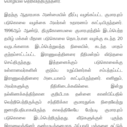
மொழியில் தெரிவித்திருந்தனர்.
இதற்கு ஆதாரமாக அண்மையில் தீர்ப்பு வழங்கப்பட்ட குமாரபுரம்
படுகொலை வழக்கை அவர்கள் உதாரணம் காட்டியிருந்தனர்.
1996ஆம் ஆண்டு, திருகோணமலை குமாரபுரத்தில் இடம்பெற்ற
தமிழ் மக்கள் மீதான படுகொலை தொடர்பான வழக்கு கடந்த 20
வருடங்களாக இடம்பெற்றுவந்த நிலையில், கடந்த மாதம்
குற்றம்சாட்டப்பட்ட இராணுவத்தினரை நீதிமன்றம் விடுதலை
செய்திருந்தது. இத்தனைக்கும் படுகொலைக்கு
உள்ளானவர்களின் குடும்ப உறுப்பினர்கள் சம்பந்தப்பட்ட
இராணுவத்தினரை அடையாளம் காட்டியிருந்தனர். எனினும்,
அவர்களுக்கு நீதிகிடைக்கவில்லை. இன்று
நல்லிணக்கத்திற்கான குறியீடாக தன்னை காண்பிப்பதில்
வெற்றிபெற்றிருக்கும் சந்திரிக்கா குமாரதுங்க நிறைவேற்று
ஜனாதிபதியாகவிருந்த காலத்திலேயே மேற்படி குமாரபுரம்
படுகொலை இடம்பெற்றிருந்தது. வீடுகளுக்குள் புகுந்த
இராணுவத்தினர் கண்மூடித்தனமாக அப்பாவி மக்களை சுட்டுக்