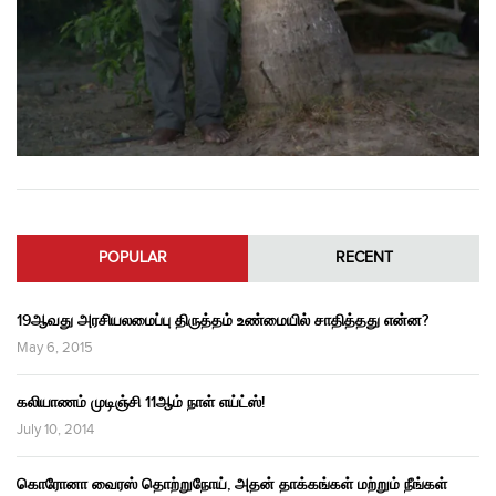
POPULAR
RECENT
19ஆவது அரசியலமைப்பு திருத்தம் உண்மையில் சாதித்தது என்ன?
May 6, 2015
கலியாணம் முடிஞ்சி 11ஆம் நாள் எய்ட்ஸ்!
July 10, 2014
கொரோனா வைரஸ் தொற்றுநோய், அதன் தாக்கங்கள் மற்றும் நீங்கள்