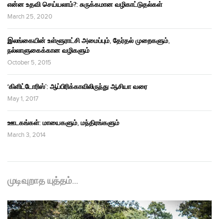
என்ன உதவி செய்யலாம்?: சுருக்கமான வழிகாட்டுதல்கள்
March 25, 2020
இலங்கையின் உள்ளூராட்சி அமைப்பும், தேர்தல் முறைகளும்,
நல்லாளுகைக்கான வழிகளும்
October 5, 2015
‘கிளிட்டோரிஸ்’: ஆப்பிரிக்காவிலிருந்து ஆசியா வரை
May 1, 2017
ஊடகங்கள்: மாயைகளும், மந்திரங்களும்
March 3, 2014
முடிவுறாத யுத்தம்…