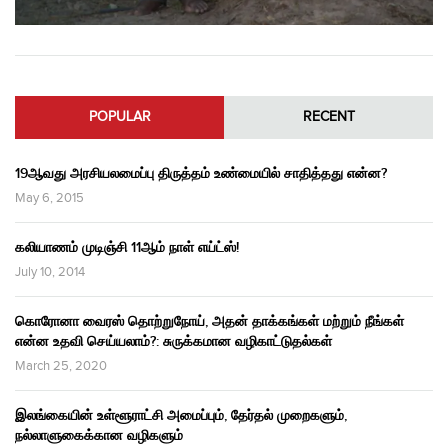
POPULAR
RECENT
19ஆவது அரசியலமைப்பு திருத்தம் உண்மையில் சாதித்தது என்ன?
May 6, 2015
கலியாணம் முடிஞ்சி 11ஆம் நாள் எய்ட்ஸ்!
July 10, 2014
கொரோனா வைரஸ் தொற்றுநோய், அதன் தாக்கங்கள் மற்றும் நீங்கள்
என்ன உதவி செய்யலாம்?: சுருக்கமான வழிகாட்டுதல்கள்
March 25, 2020
இலங்கையின் உள்ளூராட்சி அமைப்பும், தேர்தல் முறைகளும்,
நல்லாளுகைக்கான வழிகளும்