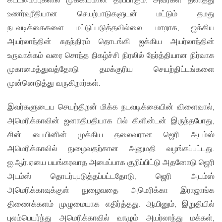
கட்டமைப்புகளில் முக்கியமான தரப்பாகும். அவர்கள் தனித்து
உணர்வுரீதியான செயற்பாடுகளுடன் மட்டும் தமது
நடவடிக்கைகளை மட்டுப்படுத்தவில்லை. மாறாக, ஐக்கிய
அயர்லாந்தின் சுதந்திரம் தொடங்கி ஐக்கிய அயர்லாந்தின்
உருவாக்கம் வரை சொந்த நிகழ்ச்சி நிரலில் நேர்த்தியான நிர்வாக
முகாமைத்துவத்தோடு தமக்குரிய செயற்திட்டங்களை
முன்னெடுத்து வருகிறார்கள்.
இவர்களுடைய செயற்திறன் மிக்க நடவடிக்கையின் விளைவால்,
அமெரிக்காவின் ஜனாதிபதியாக பில் கிளின்டன் இருந்தபோது,
சின் பையினின் முக்கிய தலைவரான ஜெரி அடம்ஸ்
அமெரிக்காவில் நுழைவதற்கான அனுமதி வழங்கப்பட்டது.
ஐ.ஆர்.ஏயை பயங்கரவாத அமைப்பாக குறிப்பிட்டு அதனோடு ஜெரி
அடம்ஸ் தொடர்புபடுத்தப்பட்டதோடு, ஜெரி அடம்ஸ்
அமெரிக்காவுக்குள் நுழைவதை அமெரிக்கா இராஜாங்க
திணைக்களம் முழுமையாக எதிர்த்தது. ஆயினும், இறுதியில்
புலம்பெயர்ந்து அமெரிக்காவில் வாழும் அயர்லாந்து மக்கள்,