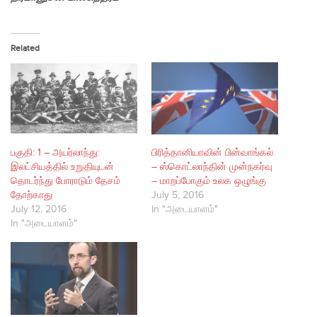
Related
பகுதி: 1 – அயர்லாந்து:
பிரித்தானியாவின் பின்வாங்கல்
இலட்சியத்தில் உறுதியுடன்
– ஸ்கொட்லாந்தின் முன்நகர்வு
தொடர்ந்து போராடும் தேசம்
– மாறப்போகும் உலக ஒழுங்கு
தோற்காது
July 5, 2016
July 12, 2016
In "அடையாளம்"
In "அடையாளம்"