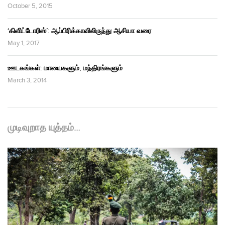
October 5, 2015
‘கிளிட்டோரிஸ்’: ஆப்பிரிக்காவிலிருந்து ஆசியா வரை
May 1, 2017
ஊடகங்கள்: மாயைகளும், மந்திரங்களும்
March 3, 2014
முடிவுறாத யுத்தம்…