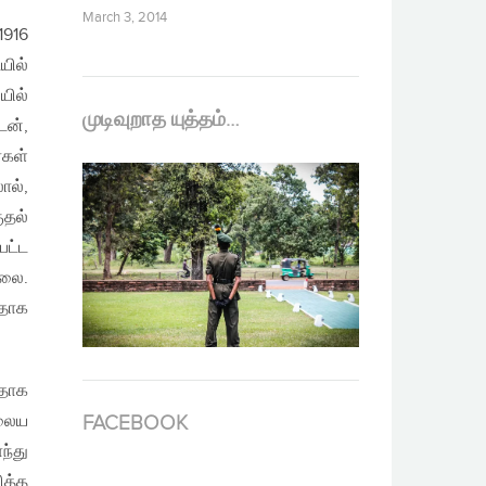
March 3, 2014
1916
யில்
யில்
முடிவுறாத யுத்தம்…
டன்,
்கள்
ால்,
ுதல்
பட்ட
்லை.
வதாக
கதாக
ிலைய
FACEBOOK
ந்து
ித்த