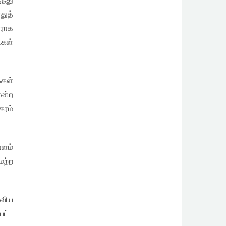
ந்து
துத்
ோராக
கள்
்கள்
என்ற
கரம்
ாளம்
மற்ற
லவிய
பட்ட