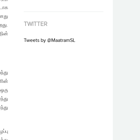
ஊடாக
தனது
TWITTER
றது.
தின்
Tweets by @MaatramSL
ந்து
ளின்
 ஒரு
ந்து
ந்து
ப்பு