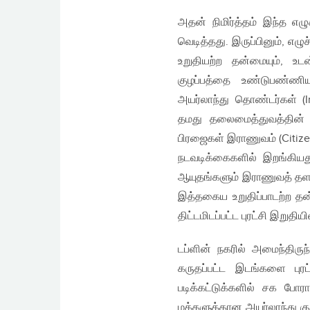
அதன் நிமிர்த்தம் இந்த எழுச
வெடித்தது. இருப்பினும், எழ
உறுதியற்ற தன்மையும், உட
குழப்பத்தை உண்டுபண்ணியத
அயர்லாந்து தொண்டர்கள் (I
தமது தலைமைத்துவத்தின் 
பிரஜைகள் இராணுவம் (Citize
நடவடிக்கைகளில் இறங்கியது.
ஆயுதங்களும் இராணுவத் தளப
இத்தகைய உறுதிப்பாடற்ற தன்
திட்டமிடப்பட்ட புரட்சி இறுத
டப்ளின் நகரில் அமைந்திருந
கருதப்பட்ட இடங்களை புரட
படிக்கட்டுக்களில் சக போரா
மக்களுக்கான அயர்லாந்து க