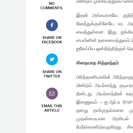
மீண்டும் முக்கியத்துவம் கொ
NO
COMMENTS
.
இதன் அங்கமாகவே, குறித்
நேரத்துக்குள்ளேயே, வட அ
வைத்துள்ளன. இது, ஐக்கி
SHARE ON
பையினின் தலைமைத்துவம் தெர
FACEBOOK
ஐரோப்பிய ஒன்றித்திற்குள் த
சிதையாத சித்தாந்தம்
SHARE ON
TWITTER
பிரித்தானியாவின் பிரித்தாள
மீண்டும் அயர்லாந்து குடிய
நீண்டது. அயர்லாந்தின் சு
இராணுவம் – ஐ.ஆர்.ஏ (Irish
EMAIL THIS
தனது தாக்குதல்களை மு
ARTICLE
முதன்மையான அரசியல் 
மேற்கொண்டுவருகிறது. சி