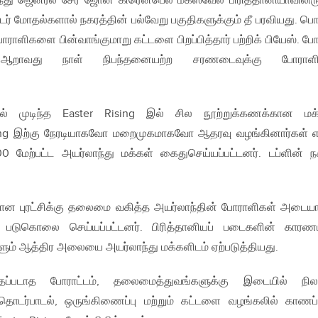
து ஜெனரல் சேர் ஜோன் கிரென்பெல் மக்ஸ்வேல் பிரித்தானியாவிலிரு
ொடர் மோதல்களால் நகரத்தின் பல்வேறு பகுதிகளுக்கும் தீ பரவியது. பொ
போராளிகளை பின்வாங்குமாறு கட்டளை பிறப்பித்தார் பற்றிக் பியேஸ். ப
் ஆறாவது நாள் நிபந்தனையற்ற சரணடைவுக்கு போராளி
ல் முடிந்த Easter Rising இல் சில நூற்றுக்கணக்கான மக
ising இற்கு நேரடியாகவோ மறைமுகமாகவோ ஆதரவு வழங்கினார்கள் 
00 மேற்பட்ட அயர்லாந்து மக்கள் கைதுசெய்யப்பட்டனர். டப்ளின் ந
ிற்கான புரட்சிக்கு தலைமை வகித்த அயர்லாந்தின் போராளிகள் அடைய
க படுகொலை செய்யப்பட்டனர். பிரித்தானியப் படைகளின் காரண
ளும் ஆத்திர அலையை அயர்லாந்து மக்களிடம் ஏற்படுத்தியது.
த்தப்படாத போராட்டம், தலைமைத்துவங்களுக்கு இடையில் நி
, தொடர்பாடல், ஒருங்கிணைப்பு மற்றும் கட்டளை வழங்கலில் காணப்