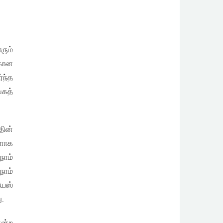
ும்
்கான
்ந்த
்கத்
தின்
ளாக
நாம்
நாம்
யேஸ்
ு.