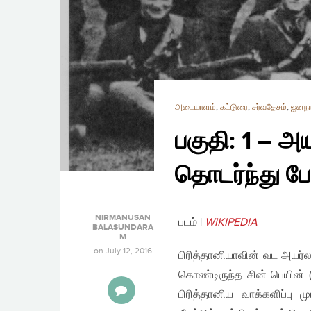
அடையாளம்
,
கட்டுரை
,
சர்வதேசம்
,
ஜனநா
பகுதி: 1 – அய
தொடர்ந்து ப
NIRMANUSAN
படம் |
WIKIPEDIA
BALASUNDARA
M
on
July 12, 2016
பிரித்தானியாவின் வட அயர்
கொண்டிருந்த சின் பெயின் 
பிரித்தானிய வாக்களிப்பு 