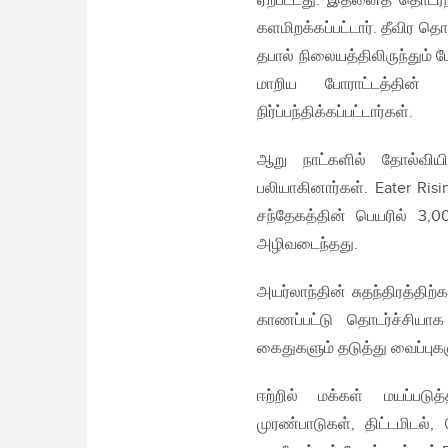
ஏற்பட்டது. இதனைத் தொடர்ந்
களமிறக்கப்பட்டார். தீவிர த
தபால் நிலையத்திலிருந்தும் 
மாறிய போராட்டத்தின
நிர்ப்பந்திக்கப்பட்டார்கள்.
ஆறு நாட்களில் தோல்வியி
பலியாகினார்கள். Eater R
சந்தேகத்தின் பெயரில் 3,0
அழிவடைந்தது.
அயர்லாந்தின் சுதந்திரத்த
காணப்பட்டு தொடர்ச்சியா
கைதுகளும் தடுத்து வைப்புக
ஈற்றில் மக்கள் மயப்படு
முரண்பாடுகள், திட்டமிடல்