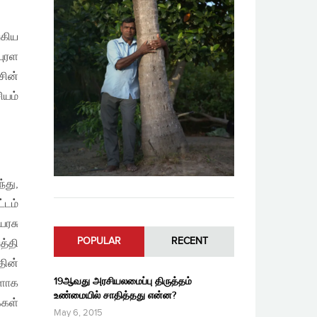
ுகிய
புரள
சின்
ியம்
்து,
்டம்
யரசு
POPULAR
RECENT
த்தி
ின்
19ஆவது அரசியலமைப்பு திருத்தம்
ளாக
உண்மையில் சாதித்தது என்ன?
்கள்
May 6, 2015