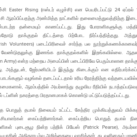
்சி Easter Rising (ஈஸ்டர் எழுச்சி) என பெயரிடப்பட்டு 24 ஏப்ரல் 
ுச்சி ஆரம்பிப்பதற்கு அண்மித்த நாட்களில் தலைமைத்துவத்திற்கு இடை
ன்பாடற்ற தன்மையும் காணப்பட்டது. இது போராளிகளுக்கு மத்தி
ோடு தாக்குதல் திட்டத்தை பிற்போட நிர்ப்பந்தித்தது. அத்து
rish Volunteers) படைப்பிரிவைச் சார்ந்த பல நூற்றுக்கணக்கானவர
வேண்டுதலுக்கு இணங்க தாக்குதல்களில் இறங்கவில்லை. ஆதல
n Army) என்ற மற்றைய அமைப்பின் படைப்பிரிவே பெரும்பாலான தாக்க
 அத்துடன், ஜேர்மனியிடம் இருந்து கிடைக்கும் என எதிர்பார்க்கப்
ாடங்களும் வழங்கல் தடைப்பட்டதால் உரிய நேரத்திற்கு வந்தடையவில
மைகளால், ஆரம்பத்தில் அயர்லாந்து தழுவிய ரீதியில் நடாத்தப்படு
ியில் டப்ளின் நகரத்தை பிரதானமாகக் கொண்டு மட்டுப்படுத்தப்பட்டது.
்த பொதுத் தபால் நிலையம் உட்பட்ட கேந்திர முக்கியத்துவம் மிக்
்சியாளர்கள் கைப்பற்றினார்கள். கைப்பற்றிய பொதுத் தபால் ந
ளிகள் புடைசூழ நின்ற பற்றிக் பியேஸ் (Patrick Pearse), அயர்லா
ுடியரசின் அதிகாரபூர்வ அறிக்கையை வாசித்தார். கடவுளினதும் மரண