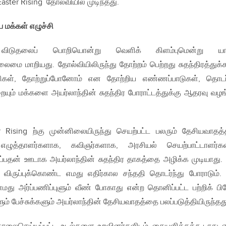
ster Rising தோல்வியில் முடிந்தது.
 மக்கள் எழுச்சி
விடுதலைப் பொறியொன்று வெளிக் கிளம்புமென்று யார
நிலைமை மாறியது. தோல்வியிலிருந்து தோற்றம் பெற்றது சுதந்திரத்துக
வலிகள், தோற்றுப்போனோம் என தோற்றிய எண்ணப்பாடுகள், தொடர
ும் மக்களை அயர்லாந்தின் சுதந்திர போராட்டத்துக்கு ஆதரவு வழங
er Rising ற்கு முன்னிலையிருந்து செயற்பட்ட பலரும் தேசியவாதத்
எழுத்தாளர்களாக, கவிஞர்களாக, அரசியல் செயற்பாட்டாளர்க
ப்பதன் ஊடாக அயர்லாந்தின் சுதந்திர தாகத்தை அழிக்க முடியாது. 
ல் விருப்புக்கொண்ட எமது எதிர்கால சந்ததி தொடர்ந்து போராடும். 
 எமது அர்ப்பணிப்புளும் வீண் போகாது என்ற தொனிப்பட்ட பற்றிக் பி
ம் பேச்சுக்களும் அயர்லாந்தின் தேசியவாதத்தை பலப்படுத்தியிருந்தத