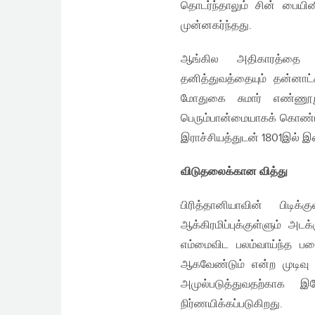
தொடர்ந்தாலும் சின் பையின
முன்னகர்ந்தது.
ஆங்கில அதிகாரத்தை அயர்
தனித்துவத்தையும் தன்னாட்
மோதுகை சுமார் எண்ணூற
பெரும்பான்மையாகக் கொண்ட
இராச்சியத்துடன் 1801இல் 
விடுதலைக்கான வித்து
பிரித்தானியாவின் பிடிக
ஆக்கிரமிப்புக்குள்ளும் அடக
எம்மைவிட பலம்வாய்ந்த படை
ஆகவேண்டும் என்ற முடிவு அய
அமுல்படுத்துவதற்காக இய
நிர்ணயிக்கப்படுகிறது.