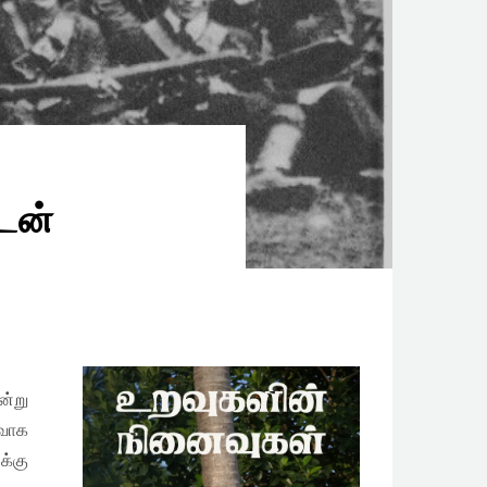
ுடன்
ன்று
ரவாக
க்கு