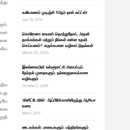
த்து
கலியாணம் முடிஞ்சி 11ஆம் நாள் எய்ட்ஸ்!
July 10, 2014
ும்,
ிலான
கொரோனா வைரஸ் தொற்றுநோய், அதன்
தாக்கங்கள் மற்றும் நீங்கள் என்ன உதவி
களை
செய்யலாம்?: சுருக்கமான வழிகாட்டுதல்கள்
்கிய
March 25, 2020
இலங்கையின் உள்ளூராட்சி அமைப்பும்,
தேர்தல் முறைகளும், நல்லாளுகைக்கான
வழிகளும்
்நிய
October 5, 2015
்பது
‘கிளிட்டோரிஸ்’: ஆப்பிரிக்காவிலிருந்து ஆசியா
டியே
வரை
டிவை
May 1, 2017
குதி
ஊடகங்கள்: மாயைகளும், மந்திரங்களும்