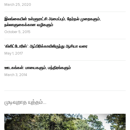
March 25, 2020
இலங்கையின் உள்ளூராட்சி அமைப்பும், தேர்தல் முறைகளும்,
நல்லாளுகைக்கான வழிகளும்
October 5, 2015
‘கிளிட்டோரிஸ்’: ஆப்பிரிக்காவிலிருந்து ஆசியா வரை
May 1, 2017
ஊடகங்கள்: மாயைகளும், மந்திரங்களும்
March 3, 2014
முடிவுறாத யுத்தம்…