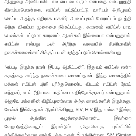
ஆணுறை அணியாவிட்டால் எய்ட்ஸ் வரும் என்பதை வலியுறுத்தி
விளம்பரமொன்றை, எயிட்ஸ் கட்டுப்பாட்டு வாரியம் அறிமுகம்
செய்ய அதற்கு எதிராக மகளிர் அமைப்புகள் போராட்டம் நடத்தி
அந்த விளம்பர முறைமை நீக்கப்பட்டது. காரணம் எயிட்ஸ் பரவ
பெண்கள் மட்டுமா காரணம், ஆண்கள் இல்லையா என்பதுதான்.
எயிட்ஸ் என்பது பலர் அறிந்த வகையில் சினிமாவில்
நகைச்சுவைக்காட்சிக்குப் பயன்படுத்தப்படும் சொல்லாகியது.
“எப்படி இருந்த நான் இப்படி ஆகிட்டன்”, இதுவும் எயிட்ஸ் என்ற
கருத்தை சார்ந்த நகைச்சுவை வசனம்தான். இந்த வசனத்தில்
மக்கள் எயிட்ஸ் பற்றி புரிந்துகொண்ட விடயம் எயிட்ஸ் நோய்
வந்தவர், உடல் ரீதியான பாதிப்பை எதிர்நோக்குவார் என்பதுதான்.
அதுவே மக்களின் விழிப்புணர்வாக அந்த காலங்களில் இருந்தது.
கேள்வி இங்கேதான் ஆரம்பிக்கிறது, SIV, HIV இது என்ன? இங்கு
முதல் ஆங்கில எழுத்தைக்கொண்ட இவற்றை
வேறுபடுத்தினாலும் இரண்டும் ஏதோவொரு புள்ளியில்
சந்தித்ததற்கான சாத்தியக்கூறுகள் இருக்கின்றன. SIV (Simian