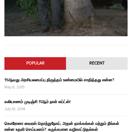
POPULAR
RECENT
19ஆவது அரசியலமைப்பு திருத்தம் உண்மையில் சாதித்தது என்ன?
May 6, 2015
கலியாணம் முடிஞ்சி 11ஆம் நாள் எய்ட்ஸ்!
July 10, 2014
கொரோனா வைரஸ் தொற்றுநோய், அதன் தாக்கங்கள் மற்றும் நீங்கள்
என்ன உதவி செய்யலாம்?: சுருக்கமான வழிகாட்டுதல்கள்