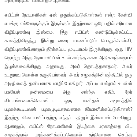
அவர்களுடன் எவ்வாறும் பழகலாம்.
எயிட்ஸ் நோயாளிகள் ஏன் ஒதுக்கப்படுகிறார்கள் என்ற கேள்வி
எமக்கு எல்லோருக்கும் இருக்கும். இதற்கான ஒரே பதில் சரியான
விழிப்புணர்வு இன்மை. இது எயிட்ஸ் கண்டுபிடிக்கப்பட்ட
காலத்திலிருந்து இன்று வரை காணப்படும் பொதுக்கேள்வி,
விழிப்புணர்வினாலும் தீர்க்கப்பட முடியாமல் இருக்கிறது. ஒரு HIV
தொற்று அந்த நோயாளியின் உடல் சார்ந்த சகல அதிகாரத்தையும்
இழக்கவைக்கிறது. அதாவது, அவர் தொடத்தகாதவர். அவர்
உடலுறவு கொள்ள தகுதியற்றவர். அவர் சமூகத்தின் மத்தியில் ஒரு
அடிநிலைத் தனியனாக மாறிப்போகிறார். அப்படி என்றால் உடலின்
பாலியல் தன்மையை அது சார்ந்த எதிர், நேர்
விடயங்களைக்கொண்டா ஒரு மனிதன் சமூகத்தில்
பழகக்கூடியவன், பழகமுடியாதவனாக தீர்மானிக்கப்படுகிறான்?
இதற்கு விடையளிப்பதற்கு எந்தப் பதிலும் இல்லாமல் போகிறது.
ஆனாலும், எயிட்ஸ் நோயாளிகள் இயற்கை மரணத்தை விட
சமூகத்தால் புறக்கணிக்கப்படுவதால் தற்கொலை செய்து