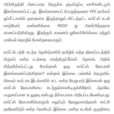
அபிவிருத்தி அடையாத நெருக்க குடியிருப்பு வாசிகளிடமும்
இனங்காணப்பட்டது. இலங்கையைப் பொறுத்தவரை HIV தாக்கம்
ஒப்பீட்டளவில் குறைவாக இருந்தாலும் கிட்டத்தட்ட எயிட்ஸ் உடன்
வாழ்வோர் எண்ணிக்கை 4000 ஐ அண்மித்ததாக
காணப்படுகின்றது. இதற்குக் காரணம் ஓரினச்சேர்க்கை மற்றும்
பாலியல் தொழில் போன்றவையாகும்.
எயிட்ஸ் பற்றி கடந்த ஆண்டுகளில் தமிழில் வந்த திரைப்படத்தில்
மிருகம் என்ற படத்தை பாரத்திருப்பீர்கள். ஆனால், அதில்
சித்தரிக்கப்பட்டது போல்தான் ஒரு எயிட்ஸ் நோயாளி
இனங்காணப்படுகிறாரா? என்றால் இல்லை. பஸ்ஸில் தெருவில்,
மிகவும் உயர் ரக இடங்களில் கூட என்ற வேறுபாடு இல்லாமல் ஒரு
எயிட்ஸ் நோயாளியை கடந்துகொண்டிருக்கிறோம். ஆகவே,
பாதுகாப்பான உடலுறவு என்பது நிச்சயமாக அறியப்படவேண்டியது.
எயிட்ஸ் நோயாளியொருவர் எலும்பும் தோலுமாகத்தான் காட்சி
தரவேண்டும் என்ற அவசியம் இல்லை. மனித உடலின் குருதியை