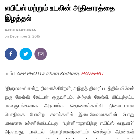
எயிட்ஸ் மற்றும் உடலின் அதிகாரத்தை
இழத்தல்
AATHI PARTHIPAN
on
December 2, 2015
படம் |
AFP PHOTO/ Ishara Kodikara,
HAVEERU
‘திருமலை’ என்று நினைக்கிறேன், அந்தத் திரைப்படத்தில் விவேக்
ஒரு கேள்வி கேட்பார் ஒருவரிடம், அந்தக் கேள்வி கிட்டத்தட்ட
பலவருடங்களாக அரசாங்க தொலைக்காட்சி நிலையமான
பொதிகை போன்ற சனல்களில் இடைவேளைகளின் போது
பரவலாக உச்சரிக்கப்பட்டது. “புள்ளிராஜாவிற்கு எயிட்ஸ் வருமா?”
அதாவது, பாலியல் தொழிலாளர்களிடம் செல்லும் ஆண்கள்