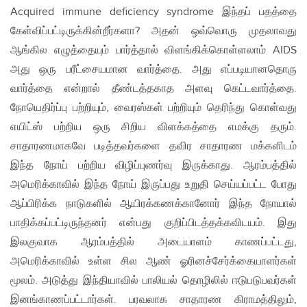
Acquired immune deficiency syndrome இந்தப் பதத்தை
கேள்விப்பட்டிருக்கின்றீர்களா? அதன் ஒவ்வொரு முதலாவது
ஆங்கில எழுத்தையும் பார்த்தால் விளங்கிக்கொள்ளலாம் AIDS
அது ஒரு பரீட்சையமான வார்த்தை. அது எப்படியானதொரு
வார்த்தை என்றால் தீண்டத்தகாத அளவு கெட்டவார்த்தை.
நோயெதிர்ப்பு பற்றியும், வைரஸ்கள் பற்றியும் தெரிந்து கொள்வது
எயிட்ஸ் பற்றிய ஒரு சிறிய விளக்கத்தை எமக்கு தரும்.
சாதாரணமாகவே படித்தவர்களை தவிர சாதாரண மக்களிடம்
இந்த நோய் பற்றிய விழிப்புணர்வு இருக்காது. ஆரம்பத்தில்
அமெரிக்காவில் இந்த நோய் இருப்பது உறுதி செய்யப்பட்ட போது
ஆப்பிரிக்க நாடுகளில் ஆயிரக்கணக்கானோர் இந்த நோயால்
பாதிக்கப்பட்டிருந்தனர் என்பது குறிப்பிடத்தக்கவிடயம். இது
இலகுவாக ஆரம்பத்தில் அடையாளம் காணப்பட்டது,
அமெரிக்காவில் உள்ள சில ஆண் ஓரினச்சேர்க்கையாளர்கள்
மூலம். அடுத்து இந்தியாவில் பாலியல் தொழிலில் ஈடுபடுபவர்கள்
இனங்காணப்பட்டார்கள். பரவலாக சாதாரண கிராமத்திலும்,