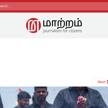
rch
Next