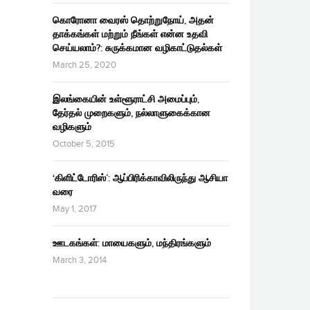
கொரோனா வைரஸ் தொற்றுநோய், அதன்
தாக்கங்கள் மற்றும் நீங்கள் என்ன உதவி
செய்யலாம்?: சுருக்கமான வழிகாட்டுதல்கள்
March 25, 2020
இலங்கையின் உள்ளூராட்சி அமைப்பும்,
தேர்தல் முறைகளும், நல்லாளுகைக்கான
வழிகளும்
October 5, 2015
‘கிளிட்டோரிஸ்’: ஆப்பிரிக்காவிலிருந்து ஆசியா
வரை
May 1, 2017
ஊடகங்கள்: மாயைகளும், மந்திரங்களும்
March 3, 2014