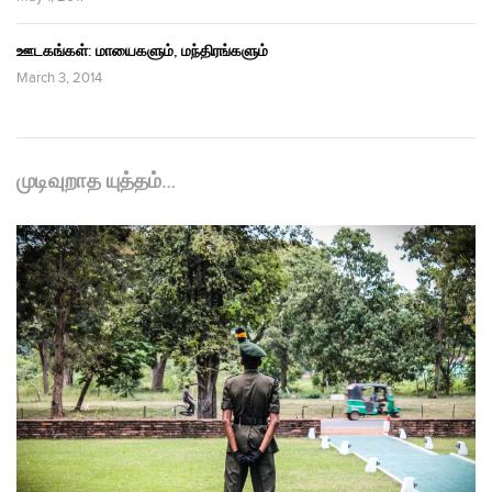
ஊடகங்கள்: மாயைகளும், மந்திரங்களும்
March 3, 2014
முடிவுறாத யுத்தம்…