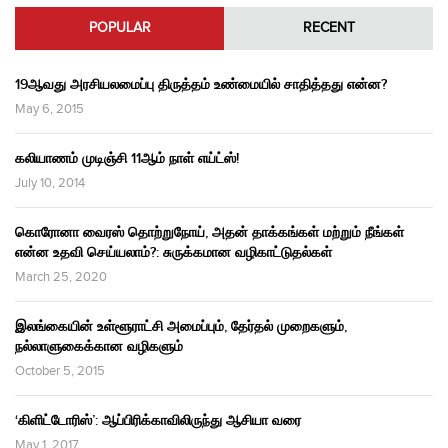
POPULAR
RECENT
19ஆவது அரசியலமைப்பு திருத்தம் உண்மையில் சாதித்தது என்ன?
May 6, 2015
கலியாணம் முடிஞ்சி 11ஆம் நாள் எய்ட்ஸ்!
July 10, 2014
கொரோனா வைரஸ் தொற்றுநோய், அதன் தாக்கங்கள் மற்றும் நீங்கள்
என்ன உதவி செய்யலாம்?: சுருக்கமான வழிகாட்டுதல்கள்
March 25, 2020
இலங்கையின் உள்ளூராட்சி அமைப்பும், தேர்தல் முறைகளும்,
நல்லாளுகைக்கான வழிகளும்
October 5, 2015
‘கிளிட்டோரிஸ்’: ஆப்பிரிக்காவிலிருந்து ஆசியா வரை
May 1, 2017