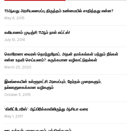
19ஆவது அரசியலமைப்பு திருத்தம் உண்மையில் சாதித்தது என்ன?
May 6, 2015
கலியாணம் முடிஞ்சி 11ஆம் நாள் எய்ட்ஸ்!
July 10, 2014
கொரோனா வைரஸ் தொற்றுநோய், அதன் தாக்கங்கள் மற்றும் நீங்கள்
என்ன உதவி செய்யலாம்?: சுருக்கமான வழிகாட்டுதல்கள்
March 25, 2020
இலங்கையின் உள்ளூராட்சி அமைப்பும், தேர்தல் முறைகளும்,
நல்லாளுகைக்கான வழிகளும்
October 5, 2015
‘கிளிட்டோரிஸ்’: ஆப்பிரிக்காவிலிருந்து ஆசியா வரை
May 1, 2017
ஊடகங்கள்: மாயைகளும், மந்திரங்களும்