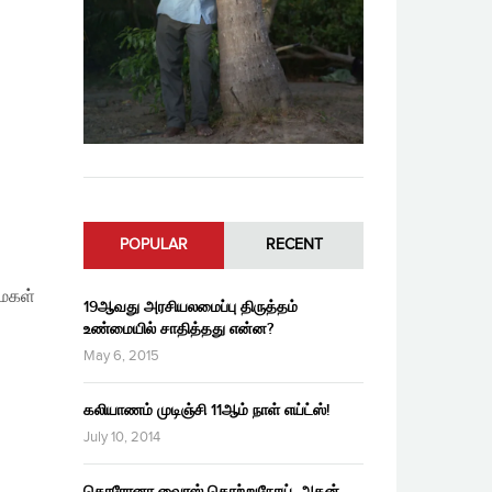
POPULAR
RECENT
மைகள்
19ஆவது அரசியலமைப்பு திருத்தம்
உண்மையில் சாதித்தது என்ன?
May 6, 2015
கலியாணம் முடிஞ்சி 11ஆம் நாள் எய்ட்ஸ்!
July 10, 2014
கொரோனா வைரஸ் தொற்றுநோய், அதன்