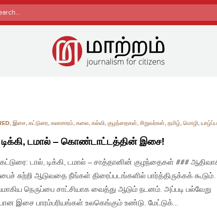
rch
RED
,
இசை
,
கட்டுரை
,
கலாசாரம்
,
கலை
,
கல்வி
,
குழந்தைகள்
,
சிறுவர்கள்
,
தமிழ்
,
மொழி
,
யாழ்ப
, டிக்கி, டமால் – கொண்டாட்டத்தின் இசை!
 கட்டுரை: டால், டிக்கி, டமால் – சாத்தானின் குழந்தைகள் ### ஆதிவா
பைச் சுற்றி ஆடுவதை நீங்கள் திரைப்படங்களில் பார்த்திருக்கக் கூடும்
மாகிய நெருப்பை சாட்சியாக வைத்து ஆடும் நடனம். அப்படி பல்வேறு
ன இசை பாரம்பரியங்கள் உலகெங்கும் உண்டு. மேட்டுக்…