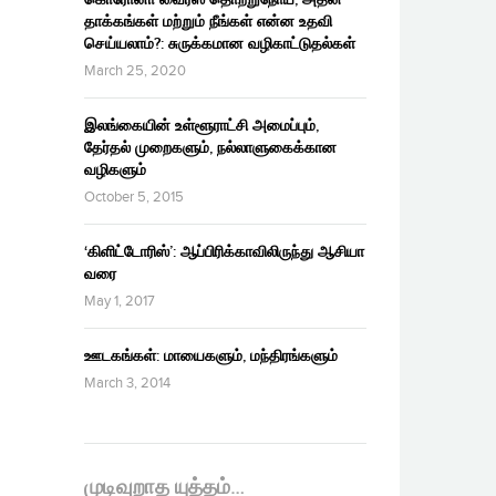
தாக்கங்கள் மற்றும் நீங்கள் என்ன உதவி
செய்யலாம்?: சுருக்கமான வழிகாட்டுதல்கள்
March 25, 2020
இலங்கையின் உள்ளூராட்சி அமைப்பும்,
தேர்தல் முறைகளும், நல்லாளுகைக்கான
வழிகளும்
October 5, 2015
‘கிளிட்டோரிஸ்’: ஆப்பிரிக்காவிலிருந்து ஆசியா
வரை
May 1, 2017
ஊடகங்கள்: மாயைகளும், மந்திரங்களும்
March 3, 2014
முடிவுறாத யுத்தம்…