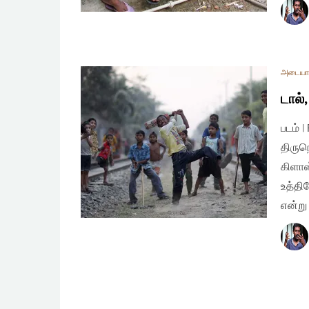
அடையா
டால்
படம் |
திருந
கிளாஸ
உத்தி
என்று