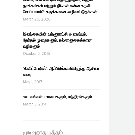
தாக்கங்கள் மற்றும் நீங்கள் என்ன உதவி
செய்யலாம்?: சுருக்கமான வழிகாட்டுதல்கள்
March 25, 2020
இலங்கையின் உள்ளூராட்சி அமைப்பும்,
தேர்தல் முறைகளும், நல்லாளுகைக்கான
வழிகளும்
October 5, 2015
‘கிளிட்டோரிஸ்’: ஆப்பிரிக்காவிலிருந்து ஆசியா
வரை
May 1, 2017
ஊடகங்கள்: மாயைகளும், மந்திரங்களும்
March 3, 2014
முடிவுறாத யுத்தம்…