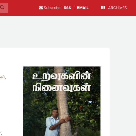
Subscribe:
RSS
|
EMAIL
ARCHIVES
கம்
,
,