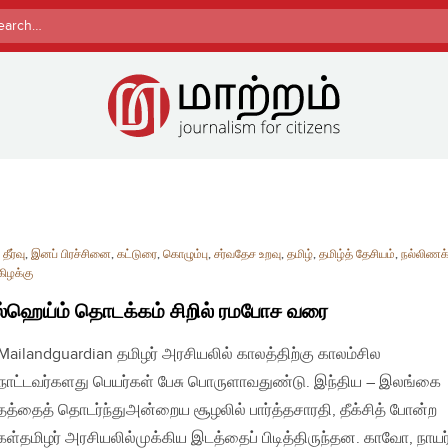
rch
தீர்வு
,
இனப் பிரச்சினை
,
கட்டுரை
,
கொழும்பு
,
சர்வதேச உறவு
,
தமிழ்
,
தமிழ்த் தேசியம்
,
நல்லிணக்
கிழக்கு
ஹெய்ம் தொடக்கம் சிறில் ரமபோச வரை
| Mailandguardian தமிழர் அரசியலில் காலத்திற்கு காலம்சில
ாட்டவர்களது பெயர்கள் பேசு பொருளாவதுண்டு. இந்திய – இலங்கை
்தத்தைத் தொடர்ந்துஅன்றைய சூழலில் பார்த்தசாரதி, தீக்சித் போன்ற
கள்தமிழர் அரசியலில்முக்கிய இடத்தைப் பிடித்திருந்தன. காவோ, நாயர்