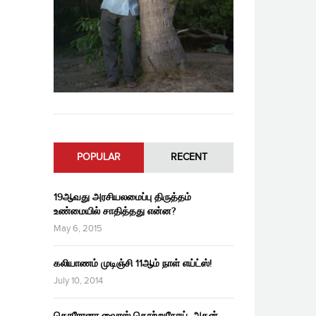
POPULAR
RECENT
19ஆவது அரசியலமைப்பு திருத்தம்
உண்மையில் சாதித்தது என்ன?
May 6, 2015
கலியாணம் முடிஞ்சி 11ஆம் நாள் எய்ட்ஸ்!
July 10, 2014
கொரோனா வைரஸ் தொற்றுநோய், அதன்