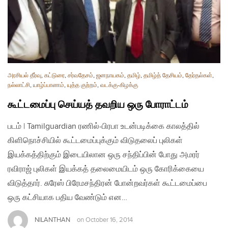
அரசியல் தீர்வு
,
கட்டுரை
,
சர்வதேசம்
,
ஜனநாயகம்
,
தமிழ்
,
தமிழ்த் தேசியம்
,
தேர்தல்கள்
,
நல்லாட்சி
,
யாழ்ப்பாணம்
,
யுத்த குற்றம்
,
வடக்கு-கிழக்கு
கூட்டமைப்பு செய்யத் தவறிய ஒரு போராட்டம்
படம் | Tamilguardian ரணில்-பிரபா உடன்படிக்கை காலத்தில்
கிளிநொச்சியில் கூட்டமைப்புக்கும் விடுதலைப் புலிகள்
இயக்கத்திற்கும் இடையிலான ஒரு சந்திப்பின் போது அமரர்
ரவிராஜ் புலிகள் இயக்கத் தலைமையிடம் ஒரு கோரிக்கையை
விடுத்தார். சுரேஸ் பிரேமசந்திரன் போன்றவர்கள் கூட்டமைப்பை
ஒரு கட்சியாக பதிய வேண்டும் என…
NILANTHAN
on
October 16, 2014