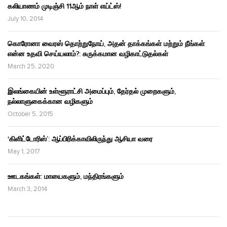
கலியாணம் முடிஞ்சி 11ஆம் நாள் எய்ட்ஸ்!
July 10, 2014
கொரோனா வைரஸ் தொற்றுநோய், அதன் தாக்கங்கள் மற்றும் நீங்கள்
என்ன உதவி செய்யலாம்?: சுருக்கமான வழிகாட்டுதல்கள்
March 25, 2020
இலங்கையின் உள்ளூராட்சி அமைப்பும், தேர்தல் முறைகளும்,
நல்லாளுகைக்கான வழிகளும்
October 5, 2015
‘கிளிட்டோரிஸ்’: ஆப்பிரிக்காவிலிருந்து ஆசியா வரை
May 1, 2017
ஊடகங்கள்: மாயைகளும், மந்திரங்களும்
March 3, 2014