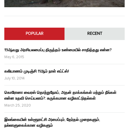
POPULAR
RECENT
19ஆவது அரசியலமைப்பு திருத்தம் உண்மையில் சாதித்தது என்ன?
May 6, 2015
கலியாணம் முடிஞ்சி 11ஆம் நாள் எய்ட்ஸ்!
July 10, 2014
கொரோனா வைரஸ் தொற்றுநோய், அதன் தாக்கங்கள் மற்றும் நீங்கள்
என்ன உதவி செய்யலாம்?: சுருக்கமான வழிகாட்டுதல்கள்
March 25, 2020
இலங்கையின் உள்ளூராட்சி அமைப்பும், தேர்தல் முறைகளும்,
நல்லாளுகைக்கான வழிகளும்