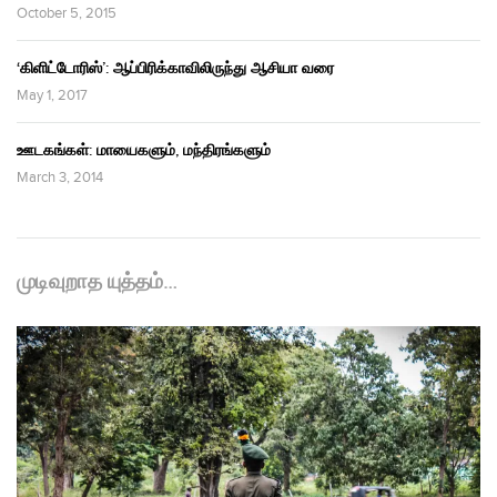
October 5, 2015
‘கிளிட்டோரிஸ்’: ஆப்பிரிக்காவிலிருந்து ஆசியா வரை
May 1, 2017
ஊடகங்கள்: மாயைகளும், மந்திரங்களும்
March 3, 2014
முடிவுறாத யுத்தம்…