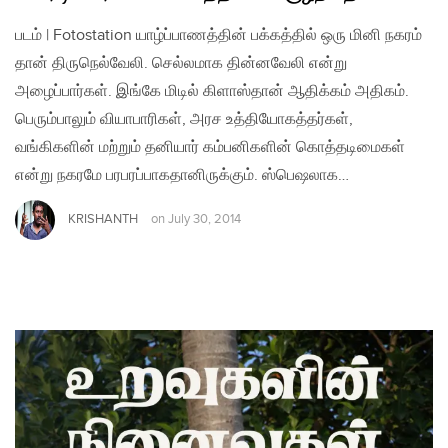
படம் | Fotostation யாழ்ப்பாணத்தின் பக்கத்தில் ஒரு மினி நகரம்
தான் திருநெல்வேலி. செல்லமாக தின்னவேலி என்று
அழைப்பார்கள். இங்கே மிடில் கிளாஸ்தான் ஆதிக்கம் அதிகம்.
பெரும்பாலும் வியாபாரிகள், அரச உத்தியோகத்தர்கள்,
வங்கிகளின் மற்றும் தனியார் கம்பனிகளின் கொத்தடிமைகள்
என்று நகரமே பரபரப்பாகதானிருக்கும். ஸ்பெஷலாக…
KRISHANTH
on
July 30, 2014