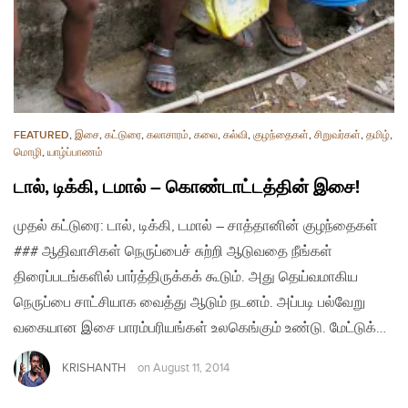
FEATURED
,
இசை
,
கட்டுரை
,
கலாசாரம்
,
கலை
,
கல்வி
,
குழந்தைகள்
,
சிறுவர்கள்
,
தமிழ்
,
மொழி
,
யாழ்ப்பாணம்
டால், டிக்கி, டமால் – கொண்டாட்டத்தின் இசை!
முதல் கட்டுரை: டால், டிக்கி, டமால் – சாத்தானின் குழந்தைகள்
### ஆதிவாசிகள் நெருப்பைச் சுற்றி ஆடுவதை நீங்கள்
திரைப்படங்களில் பார்த்திருக்கக் கூடும். அது தெய்வமாகிய
நெருப்பை சாட்சியாக வைத்து ஆடும் நடனம். அப்படி பல்வேறு
வகையான இசை பாரம்பரியங்கள் உலகெங்கும் உண்டு. மேட்டுக்…
KRISHANTH
on
August 11, 2014