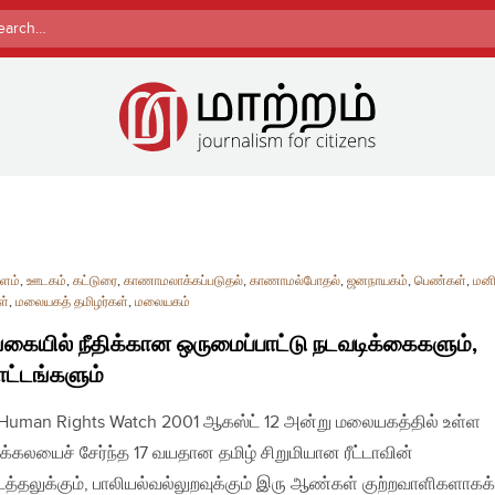
rch
ளம்
,
ஊடகம்
,
கட்டுரை
,
காணாமலாக்கப்படுதல்
,
காணாமல்போதல்
,
ஜனநாயகம்
,
பெண்கள்
,
மன
ள்
,
மலையகத் தமிழர்கள்
,
மலையகம்
கையில் நீதிக்கான ஒருமைப்பாட்டு நடவடிக்கைகளும்,
ட்டங்களும்
| Human Rights Watch 2001 ஆகஸ்ட் 12 அன்று மலையகத்தில் உள்ள
்கலயைச் சேர்ந்த 17 வயதான தமிழ் சிறுமியான ரீட்டாவின்
த்தலுக்கும், பாலியல்வல்லுறவுக்கும் இரு ஆண்கள் குற்றவாளிகளாகக்