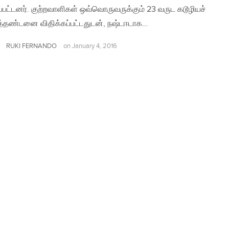
பட்டனர். குற்றவாளிகள் ஒவ்வொருவருக்கும் 23 வருட கடூழியச்
்தண்டனை விதிக்கப்பட்டதுடன், நஷ்டஈடாக…
RUKI FERNANDO
on
January 4, 2016