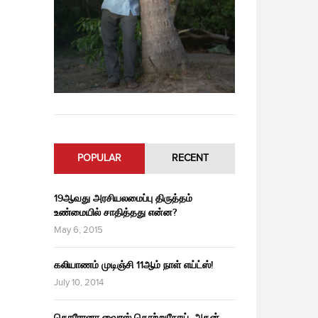
POPULAR
RECENT
19ஆவது அரசியலமைப்பு திருத்தம்
உண்மையில் சாதித்தது என்ன?
May 6, 2015
கலியாணம் முடிஞ்சி 11ஆம் நாள் எய்ட்ஸ்!
July 10, 2014
கொரோனா வைரஸ் தொற்றுநோய், அதன்