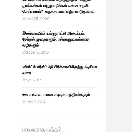
தாக்கங்கள் மற்றும் நீங்கள் என்ன உதவி
செய்யலாம்?: சுருக்கமான வழிகாட்டுதல்கள்
March 25, 2020
இலங்கையின் உள்ளூராட்சி அமைப்பும்,
தேர்தல் முறைகளும், நல்லாளுகைக்கான
வழிகளும்
October 5, 2015
‘கிளிட்டோரிஸ்’: ஆப்பிரிக்காவிலிருந்து ஆசியா
வரை
May 1, 2017
ஊடகங்கள்: மாயைகளும், மந்திரங்களும்
March 3, 2014
முடிவுறாத யுத்தம்…