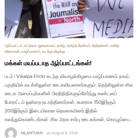
ஆர்ப்பாட்டம்
,
கட்டுரை
,
ஜனநாயகம்
,
தமிழ்
,
தமிழ்த் தேசியம்
,
தேர்தல்கள்
,
மனித
உரிமைகள்
,
யாழ்ப்பாணம்
,
வடக்கு-கிழக்கு
மக்கள் மயப்படாத ஆர்ப்பாட்டங்கள்!
படம் | Vikalpa Flickr கடந்த வியாழக்கிழமை யாழ்ப்பாணம் நகரப்
பகுதியில் வடக்கிலுள்ள ஊடகவியலாளர்களும், தெற்கிலுள்ள சில
ஊடக அமைப்புக்களின் பிரதிநிதிகளும்சேர்ந்து கண்டனப்
போராட்டம் ஒன்றை நடாத்தினார்கள். சுமாராக 150இற்கும்
200இற்கும் இடையிலான தொகையினர் இதில்
கலந்துகொண்டார்கள். சில அரசு சார்பு ஊடகங்கள், கொழும்பை…
NILANTHAN
on
August 6, 2014