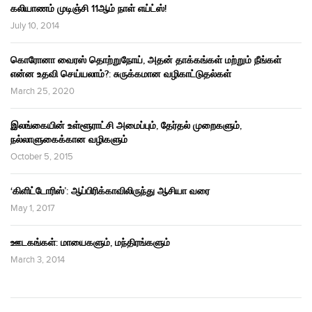
கலியாணம் முடிஞ்சி 11ஆம் நாள் எய்ட்ஸ்!
July 10, 2014
கொரோனா வைரஸ் தொற்றுநோய், அதன் தாக்கங்கள் மற்றும் நீங்கள்
என்ன உதவி செய்யலாம்?: சுருக்கமான வழிகாட்டுதல்கள்
March 25, 2020
இலங்கையின் உள்ளூராட்சி அமைப்பும், தேர்தல் முறைகளும்,
நல்லாளுகைக்கான வழிகளும்
October 5, 2015
‘கிளிட்டோரிஸ்’: ஆப்பிரிக்காவிலிருந்து ஆசியா வரை
May 1, 2017
ஊடகங்கள்: மாயைகளும், மந்திரங்களும்
March 3, 2014