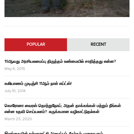
POPULAR
RECENT
19ஆவது அரசியலமைப்பு திருத்தம் உண்மையில் சாதித்தது என்ன?
May 6, 2015
கலியாணம் முடிஞ்சி 11ஆம் நாள் எய்ட்ஸ்!
July 10, 2014
கொரோனா வைரஸ் தொற்றுநோய், அதன் தாக்கங்கள் மற்றும் நீங்கள்
என்ன உதவி செய்யலாம்?: சுருக்கமான வழிகாட்டுதல்கள்
March 25, 2020
இலங்கையின் உள்ளூராட்சி அமைப்பும், தேர்தல் முறைகளும்,