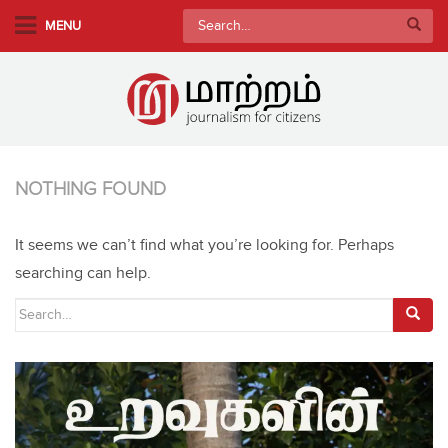
S
Search
MENU
k
for:
i
p
t
o
m
a
NOTHING FOUND
i
n
It seems we can’t find what you’re looking for. Perhaps
c
searching can help.
o
Search
n
t
for:
e
n
t