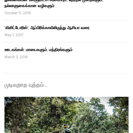
நல்லாளுகைக்கான வழிகளும்
October 5, 2015
‘கிளிட்டோரிஸ்’: ஆப்பிரிக்காவிலிருந்து ஆசியா வரை
May 1, 2017
ஊடகங்கள்: மாயைகளும், மந்திரங்களும்
March 3, 2014
முடிவுறாத யுத்தம்…