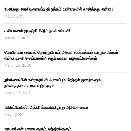
19ஆவது அரசியலமைப்பு திருத்தம் உண்மையில் சாதித்தது என்ன?
May 6, 2015
கலியாணம் முடிஞ்சி 11ஆம் நாள் எய்ட்ஸ்!
July 10, 2014
கொரோனா வைரஸ் தொற்றுநோய், அதன் தாக்கங்கள் மற்றும் நீங்கள்
என்ன உதவி செய்யலாம்?: சுருக்கமான வழிகாட்டுதல்கள்
March 25, 2020
இலங்கையின் உள்ளூராட்சி அமைப்பும், தேர்தல் முறைகளும்,
நல்லாளுகைக்கான வழிகளும்
October 5, 2015
‘கிளிட்டோரிஸ்’: ஆப்பிரிக்காவிலிருந்து ஆசியா வரை
May 1, 2017
ஊடகங்கள்: மாயைகளும், மந்திரங்களும்