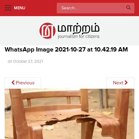
S
Search
MENU
k
for:
i
p
t
o
WhatsApp Image 2021-10-27 at 10.42.19 AM
m
a
on
October 27, 2021
i
n
c
Previous
Next
o
n
t
e
n
t