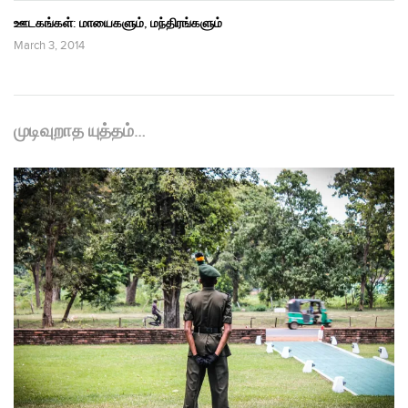
ஊடகங்கள்: மாயைகளும், மந்திரங்களும்
March 3, 2014
முடிவுறாத யுத்தம்…