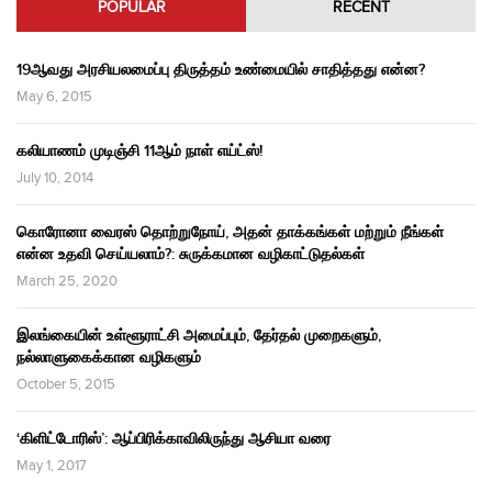
POPULAR
RECENT
19ஆவது அரசியலமைப்பு திருத்தம் உண்மையில் சாதித்தது என்ன?
May 6, 2015
கலியாணம் முடிஞ்சி 11ஆம் நாள் எய்ட்ஸ்!
July 10, 2014
கொரோனா வைரஸ் தொற்றுநோய், அதன் தாக்கங்கள் மற்றும் நீங்கள்
என்ன உதவி செய்யலாம்?: சுருக்கமான வழிகாட்டுதல்கள்
March 25, 2020
இலங்கையின் உள்ளூராட்சி அமைப்பும், தேர்தல் முறைகளும்,
நல்லாளுகைக்கான வழிகளும்
October 5, 2015
‘கிளிட்டோரிஸ்’: ஆப்பிரிக்காவிலிருந்து ஆசியா வரை
May 1, 2017