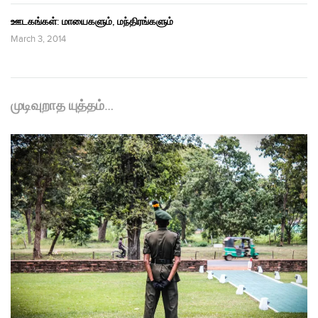
ஊடகங்கள்: மாயைகளும், மந்திரங்களும்
March 3, 2014
முடிவுறாத யுத்தம்…