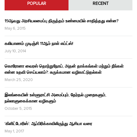
POPULAR
RECENT
19ஆவது அரசியலமைப்பு திருத்தம் உண்மையில் சாதித்தது என்ன?
May 6, 2015
கலியாணம் முடிஞ்சி 11ஆம் நாள் எய்ட்ஸ்!
July 10, 2014
கொரோனா வைரஸ் தொற்றுநோய், அதன் தாக்கங்கள் மற்றும் நீங்கள்
என்ன உதவி செய்யலாம்?: சுருக்கமான வழிகாட்டுதல்கள்
March 25, 2020
இலங்கையின் உள்ளூராட்சி அமைப்பும், தேர்தல் முறைகளும்,
நல்லாளுகைக்கான வழிகளும்
October 5, 2015
‘கிளிட்டோரிஸ்’: ஆப்பிரிக்காவிலிருந்து ஆசியா வரை
May 1, 2017