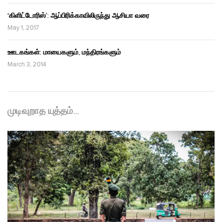
‘கிளிட்டோரிஸ்’: ஆப்பிரிக்காவிலிருந்து ஆசியா வரை
May 1, 2017
ஊடகங்கள்: மாயைகளும், மந்திரங்களும்
March 3, 2014
முடிவுறாத யுத்தம்…