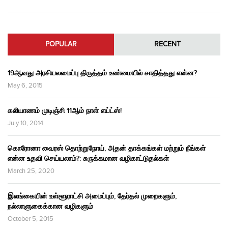
POPULAR
RECENT
19ஆவது அரசியலமைப்பு திருத்தம் உண்மையில் சாதித்தது என்ன?
May 6, 2015
கலியாணம் முடிஞ்சி 11ஆம் நாள் எய்ட்ஸ்!
July 10, 2014
கொரோனா வைரஸ் தொற்றுநோய், அதன் தாக்கங்கள் மற்றும் நீங்கள்
என்ன உதவி செய்யலாம்?: சுருக்கமான வழிகாட்டுதல்கள்
March 25, 2020
இலங்கையின் உள்ளூராட்சி அமைப்பும், தேர்தல் முறைகளும்,
நல்லாளுகைக்கான வழிகளும்
October 5, 2015