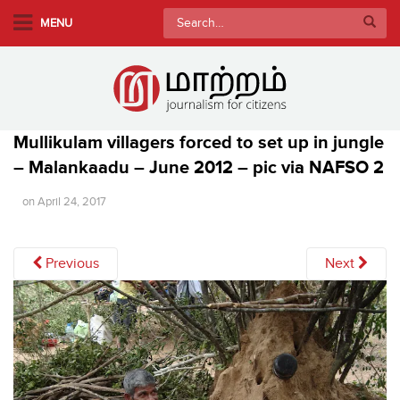
S
Search
MENU
k
for:
i
p
t
o
Mullikulam villagers forced to set up in jungle
m
– Malankaadu – June 2012 – pic via NAFSO 2
a
i
on
April 24, 2017
n
c
o
Previous
Next
n
t
e
n
t