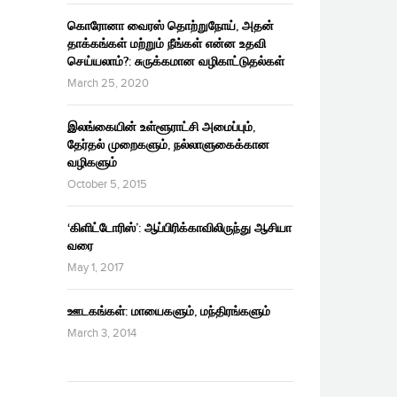
கொரோனா வைரஸ் தொற்றுநோய், அதன்
தாக்கங்கள் மற்றும் நீங்கள் என்ன உதவி
செய்யலாம்?: சுருக்கமான வழிகாட்டுதல்கள்
March 25, 2020
இலங்கையின் உள்ளூராட்சி அமைப்பும்,
தேர்தல் முறைகளும், நல்லாளுகைக்கான
வழிகளும்
October 5, 2015
‘கிளிட்டோரிஸ்’: ஆப்பிரிக்காவிலிருந்து ஆசியா
வரை
May 1, 2017
ஊடகங்கள்: மாயைகளும், மந்திரங்களும்
March 3, 2014