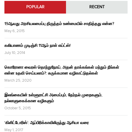
POPULAR
RECENT
19ஆவது அரசியலமைப்பு திருத்தம் உண்மையில் சாதித்தது என்ன?
May 6, 2015
கலியாணம் முடிஞ்சி 11ஆம் நாள் எய்ட்ஸ்!
July 10, 2014
கொரோனா வைரஸ் தொற்றுநோய், அதன் தாக்கங்கள் மற்றும் நீங்கள்
என்ன உதவி செய்யலாம்?: சுருக்கமான வழிகாட்டுதல்கள்
March 25, 2020
இலங்கையின் உள்ளூராட்சி அமைப்பும், தேர்தல் முறைகளும்,
நல்லாளுகைக்கான வழிகளும்
October 5, 2015
‘கிளிட்டோரிஸ்’: ஆப்பிரிக்காவிலிருந்து ஆசியா வரை
May 1, 2017