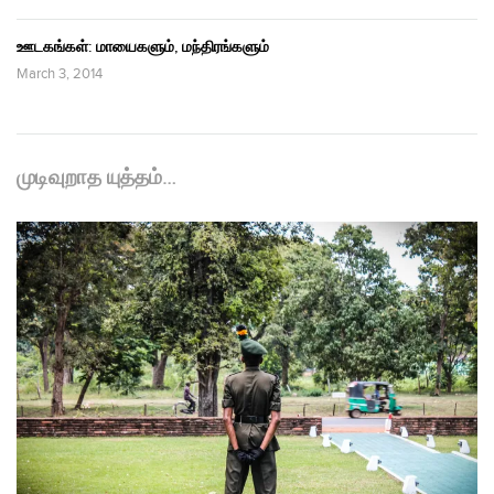
ஊடகங்கள்: மாயைகளும், மந்திரங்களும்
March 3, 2014
முடிவுறாத யுத்தம்…