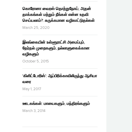
கொரோனா வைரஸ் தொற்றுநோய், அதன்
தாக்கங்கள் மற்றும் நீங்கள் என்ன உதவி
செய்யலாம்?: சுருக்கமான வழிகாட்டுதல்கள்
March 25, 2020
இலங்கையின் உள்ளூராட்சி அமைப்பும்,
தேர்தல் முறைகளும், நல்லாளுகைக்கான
வழிகளும்
October 5, 2015
‘கிளிட்டோரிஸ்’: ஆப்பிரிக்காவிலிருந்து ஆசியா
வரை
May 1, 2017
ஊடகங்கள்: மாயைகளும், மந்திரங்களும்
March 3, 2014