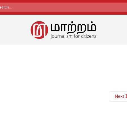
rch
Next